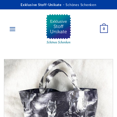
Zum
Exklusive Stoff-Unikate
– Schönes Schenken
Inhalt
springen
0