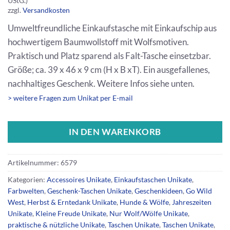
UStG.)
zzgl.
Versandkosten
Umweltfreundliche Einkaufstasche mit Einkaufschip aus
hochwertigem Baumwollstoff mit Wolfsmotiven.
Praktisch und Platz sparend als Falt-Tasche einsetzbar.
Größe; ca. 39 x 46 x 9 cm (H x B xT). Ein ausgefallenes,
nachhaltiges Geschenk. Weitere Infos siehe unten.
> weitere Fragen zum Unikat per E-mail
IN DEN WARENKORB
Artikelnummer:
6579
Kategorien:
Accessoires Unikate
,
Einkaufstaschen Unikate
,
Farbwelten
,
Geschenk-Taschen Unikate
,
Geschenkideen
,
Go Wild
West
,
Herbst & Erntedank Unikate
,
Hunde & Wölfe
,
Jahreszeiten
Unikate
,
Kleine Freude Unikate
,
Nur Wolf/Wölfe Unikate
,
praktische & nützliche Unikate
,
Taschen Unikate
,
Taschen Unikate
,