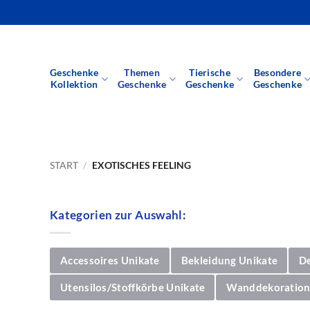
Zum
Inhalt
springen
Geschenke
Themen
Tierische
Besondere
Kollektion
Geschenke
Geschenke
Geschenke
START
/
EXOTISCHES FEELING
Kategorien zur Auswahl:
Accessoires Unikate
Bekleidung Unikate
D
Utensilos/Stoffkörbe Unikate
Wanddekoration