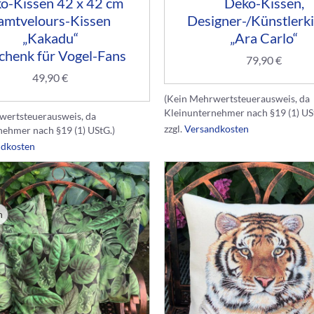
o-Kissen 42 x 42 cm
Deko-Kissen,
amtvelours-Kissen
Designer-/Künstlerk
„Kakadu“
„Ara Carlo“
chenk für Vogel-Fans
79,90
€
49,90
€
(Kein Mehrwertsteuerausweis, da
Kleinunternehmer nach §19 (1) US
wertsteuerausweis, da
zzgl.
Versandkosten
nehmer nach §19 (1) UStG.)
ndkosten
n