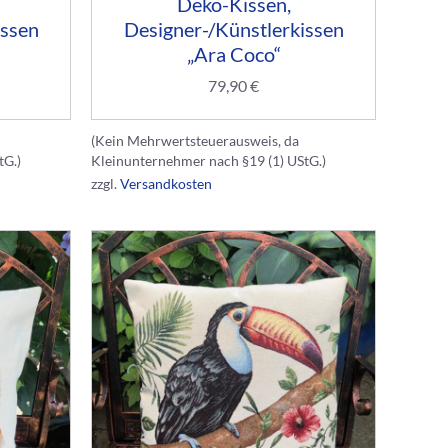
Deko-Kissen,
issen
Designer-/Künstlerkissen
„Ara Coco“
79,90
€
(Kein Mehrwertsteuerausweis, da
tG.)
Kleinunternehmer nach §19 (1) UStG.)
zzgl.
Versandkosten