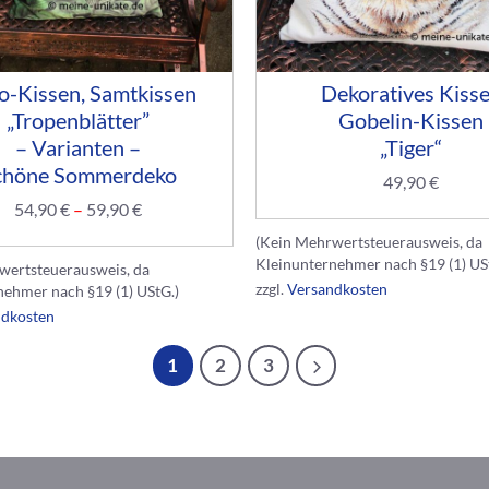
o-Kissen, Samtkissen
Dekoratives Kiss
„Tropenblätter”
Gobelin-Kissen
– Varianten –
„Tiger“
chöne Sommerdeko
49,90
€
54,90
€
–
59,90
€
(Kein Mehrwertsteuerausweis, da
Kleinunternehmer nach §19 (1) US
wertsteuerausweis, da
zzgl.
Versandkosten
nehmer nach §19 (1) UStG.)
ndkosten
1
2
3