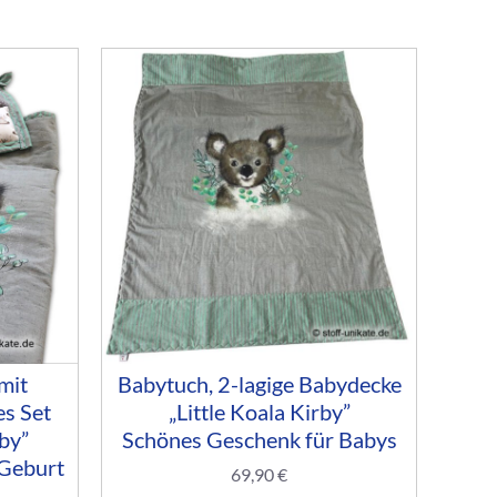
mit
Babytuch, 2-lagige Babydecke
es Set
„Little Koala Kirby”
by”
Schönes Geschenk für Babys
 Geburt
69,90
€