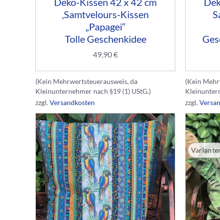
Deko-Kissen 42 x 42 cm
Dek
‚Samtvelours-Kissen
S
„Papagei“
Tolle Geschenkidee
Ges
49,90
€
(Kein Mehrwertsteuerausweis, da
(Kein Mehr
Kleinunternehmer nach §19 (1) UStG.)
Kleinunter
zzgl.
Versandkosten
zzgl.
Versa
Variante