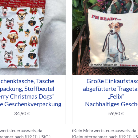
chenktasche, Tasche
Große Einkaufstas
packung, Stoffbeutel
abgefütterte Traget
rry Christmas Dogs“
„Felix“
ge Geschenkverpackung
Nachhaltiges Gesc
34,90
€
59,90
€
wertsteuerausweis, da
(Kein Mehrwertsteuerausweis, da
nehmer nach §19 (1) UStG.)
Kleinunternehmer nach §19 (1) US