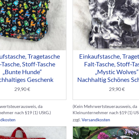
ufstasche, Tragetasche
Einkaufstasche, Trage
-Tasche, Stoff-Tasche
Falt-Tasche, Stoff-T
„Bunte Hunde“
„Mystic Wolves“
hhaltiges Geschenk
Nachhaltig Schönes Sc
29,90
€
29,90
€
wertsteuerausweis, da
(Kein Mehrwertsteuerausweis, da
nehmer nach §19 (1) UStG.)
Kleinunternehmer nach §19 (1) US
ndkosten
zzgl.
Versandkosten