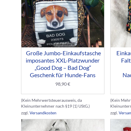
Große Jumbo-Einkaufstasche
Einka
imposantes XXL-Platzwunder
Falt
„Good Dog – Bad Dog“
Geschenk für Hunde-Fans
Nac
98,90
€
(Kein Mehrwertsteuerausweis, da
(Kein Mehr
Kleinunternehmer nach §19 (1) UStG.)
Kleinunter
zzgl.
Versandkosten
zzgl.
Versa