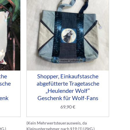
che
Shopper, Einkaufstasche
asche
abgefütterte Tragetasche
„Heulender Wolf“
henk
Geschenk für Wolf-Fans
69,90
€
(Kein Mehrwertsteuerausweis, da
tG.)
Kleinunternehmer nach §19 (1) UStG.)