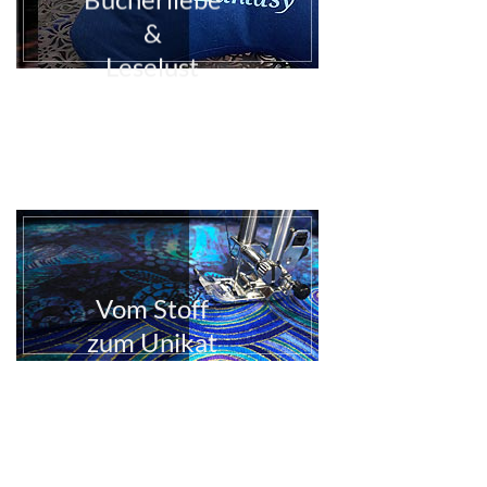
&
Leselust
Vom Stoff
zum Unikat