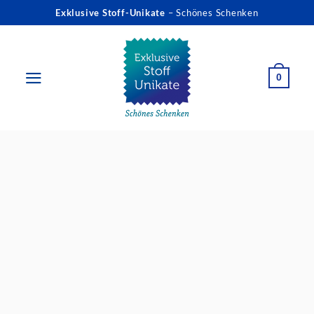
Zum
Exklusive Stoff-Unikate
– Schönes Schenken
Inhalt
springen
0