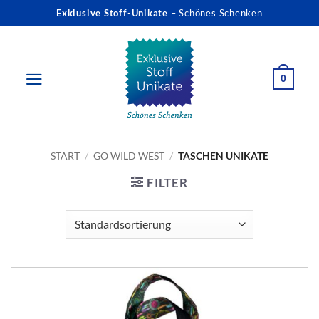
Zum
Exklusive Stoff-Unikate
– Schönes Schenken
Inhalt
springen
0
START
/
GO WILD WEST
/
TASCHEN UNIKATE
FILTER