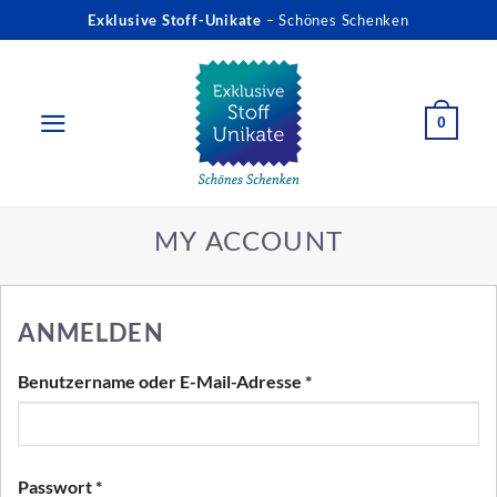
Zum
Exklusive Stoff-Unikate
– Schönes Schenken
Inhalt
springen
0
MY ACCOUNT
ANMELDEN
Erforderlich
Benutzername oder E-Mail-Adresse
*
Erforderlich
Passwort
*