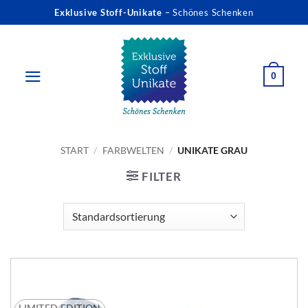
Zum
Exklusive Stoff-Unikate
– Schönes Schenken
Inhalt
springen
0
START
/
FARBWELTEN
/
UNIKATE GRAU
FILTER
LIMITED EDITION