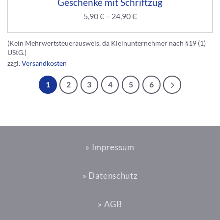
Geschenke mit Schriftzug
5,90
€
–
24,90
€
(Kein Mehrwertsteuerausweis, da Kleinunternehmer nach §19 (1)
UStG.)
zzgl.
Versandkosten
1
2
3
4
5
6
» Impressum
» Datenschutz
» AGB