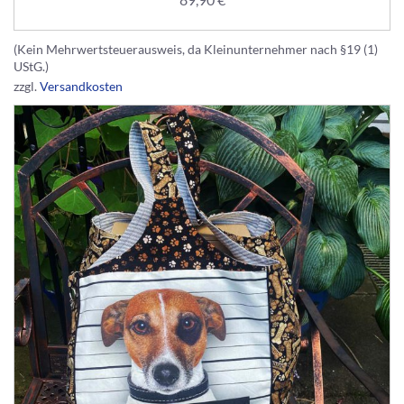
89,90
€
(Kein Mehrwertsteuerausweis, da Kleinunternehmer nach §19 (1)
UStG.)
zzgl.
Versandkosten