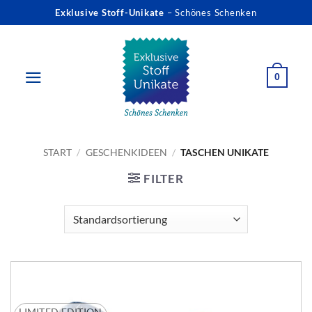
Zum
Exklusive Stoff-Unikate
– Schönes Schenken
Inhalt
springen
0
START
/
GESCHENKIDEEN
/
TASCHEN UNIKATE
FILTER
LIMITED EDITION