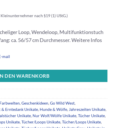
 Kleinunternehmer nach §19 (1) UStG.)
uscheliger Loop, Wendeloop, Multifunktionstuch
fang: ca. 56/57 cm Durchmesser. Weitere Infos
E-mail
IN DEN WARENKORB
Farbwelten
,
Geschenkideen
,
Go Wild West
,
 & Erntedank Unikate
,
Hunde & Wölfe
,
Jahreszeiten Unikate
,
alstücher Unikate
,
Nur Wolf/Wölfe Unikate
,
Tücher Unikate
,
ops Unikate
,
Tücher/Loops Unikate
,
Tücher/Loops Unikate
,