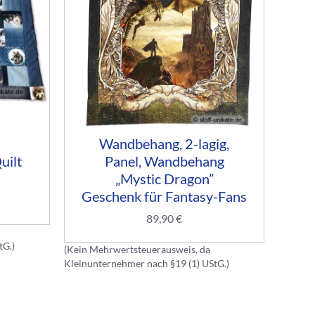
Wandbehang, 2-lagig,
Musi
uilt
Panel, Wandbehang
W
„Mystic Dragon”
Geschenk für Fantasy-Fans
89,90
€
tG.)
(Kein Mehrwertsteuerausweis, da
(Kein M
Kleinunternehmer nach §19 (1) UStG.)
Kleinun