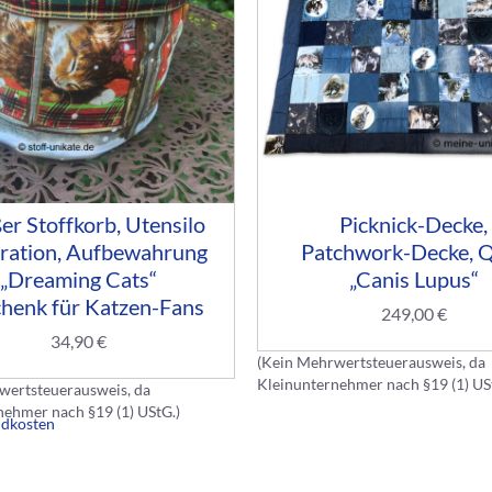
er Stoffkorb, Utensilo
Picknick-Decke,
ration, Aufbewahrung
Patchwork-Decke, Q
„Dreaming Cats“
„Canis Lupus“
henk für Katzen-Fans
249,00
€
34,90
€
(Kein Mehrwertsteuerausweis, da
Kleinunternehmer nach §19 (1) US
wertsteuerausweis, da
nehmer nach §19 (1) UStG.)
ndkosten