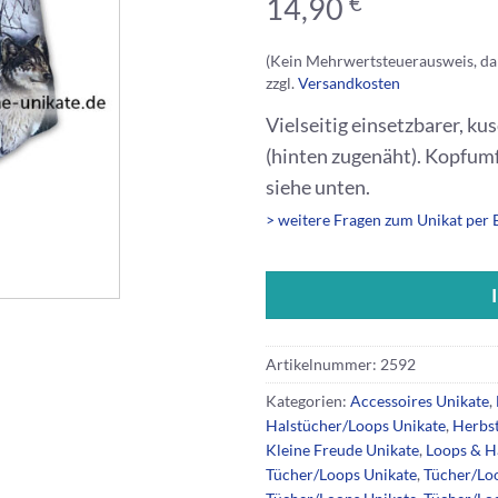
€
14,90
(Kein Mehrwertsteuerausweis, da
zzgl.
Versandkosten
Vielseitig einsetzbarer, k
(hinten zugenäht). Kopfum
siehe unten.
> weitere Fragen zum Unikat per 
Artikelnummer:
2592
Kategorien:
Accessoires Unikate
,
Halstücher/Loops Unikate
,
Herbst
Kleine Freude Unikate
,
Loops & H
Tücher/Loops Unikate
,
Tücher/Lo