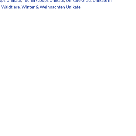
ops Unikate
,
Tücher/Loops Unikate
,
Unikate Grau
,
Unikate in
 Waldtiere
,
Winter & Weihnachten Unikate