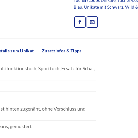
Tücher/Loops Unikate
,
Tücher/Lo
Blau
,
Unikate mit Schwarz
,
Wild &
tails zum Unikat
Zusatzinfos & Tipps
ifunktionstuch, Sporttuch, Ersatz für Schal,
r
ist hinten zugenäht, ohne Verschluss und
)
eans, gemustert