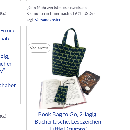
(Kein Mehrwertsteuerausweis, da
tG.)
Kleinunternehmer nach §19 (1) UStG.)
zzgl.
Versandkosten
Varianten
gig,
ichen
y“
bhaber
Book Bag to Go, 2-lagig,
tG.)
Büchertasche, Lesezeichen
„Little Dragons“