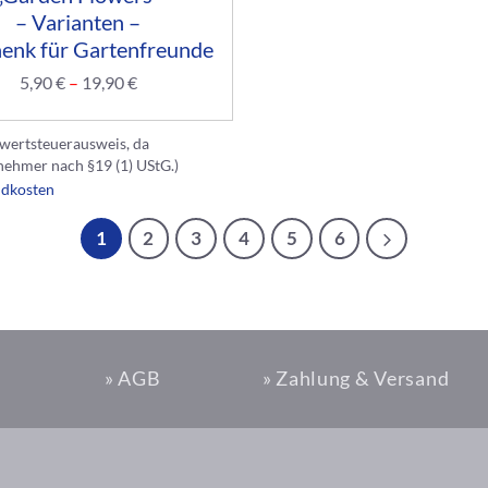
– Varianten –
enk für Gartenfreunde
5,90
€
–
19,90
€
wertsteuerausweis, da
nehmer nach §19 (1) UStG.)
ndkosten
1
2
3
4
5
6
» AGB
» Zahlung & Versand