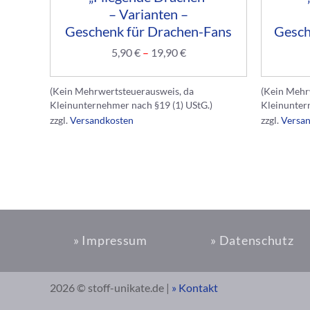
– Varianten –
Geschenk für Drachen-Fans
Gesch
5,90
€
–
19,90
€
(Kein Mehrwertsteuerausweis, da
(Kein Mehr
Kleinunternehmer nach §19 (1) UStG.)
Kleinunter
zzgl.
Versandkosten
zzgl.
Versa
» Impressum
» Datenschutz
2026 © stoff-unikate.de |
» Kontakt