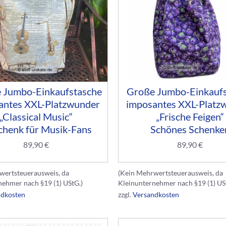
 Jumbo-Einkaufstasche
Große Jumbo-Einkaufs
antes XXL-Platzwunder
imposantes XXL-Platz
„Classical Music“
„Frische Feigen“
henk für Musik-Fans
Schönes Schenke
89,90
€
89,90
€
wertsteuerausweis, da
(Kein Mehrwertsteuerausweis, da
nehmer nach §19 (1) UStG.)
Kleinunternehmer nach §19 (1) US
ndkosten
zzgl.
Versandkosten