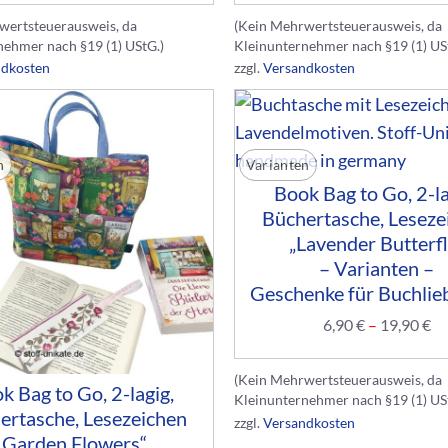
wertsteuerausweis, da
(Kein Mehrwertsteuerausweis, da
nehmer nach §19 (1) UStG.)
Kleinunternehmer nach §19 (1) US
ndkosten
zzgl.
Versandkosten
n
Varianten
Book Bag to Go, 2-la
Büchertasche, Leseze
„Lavender Butterfl
– Varianten –
Geschenke für Buchlie
6,90
€
–
19,90
€
(Kein Mehrwertsteuerausweis, da
k Bag to Go, 2-lagig,
Kleinunternehmer nach §19 (1) US
ertasche, Lesezeichen
zzgl.
Versandkosten
„Garden Flowers“