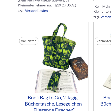
(Kein Mehrwertsteuerausweis, da
Kleinunternehmer nach §19 (1) UStG.)
(Kein Mehr
zzgl.
Versandkosten
Kleinunter
zzgl.
Versa
Varianten
Variante
Book Bag to Go, 2-lagig,
Boo
Büchertasche, Lesezeichen
Büch
„Fliegende Drachen“