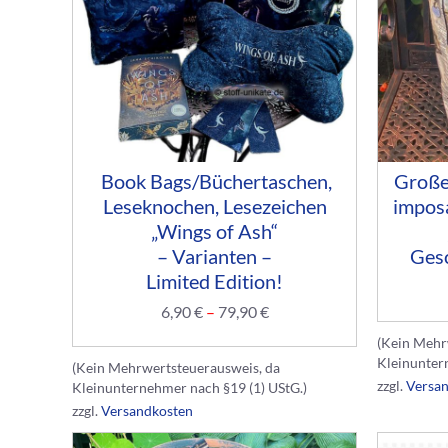
Book Bags/Büchertaschen,
Große
Leseknochen, Lesezeichen
impos
„Wings of Ash“
– Varianten –
Gesc
Limited Edition!
6,90
€
–
79,90
€
(Kein Mehr
Kleinunter
(Kein Mehrwertsteuerausweis, da
zzgl.
Versa
Kleinunternehmer nach §19 (1) UStG.)
zzgl.
Versandkosten