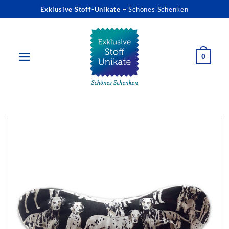
Zum
Exklusive Stoff-Unikate
– Schönes Schenken
Inhalt
springen
0