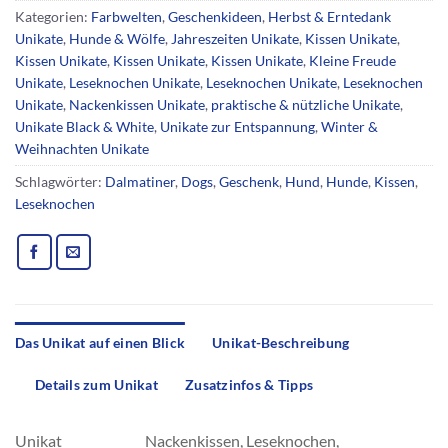
Kategorien:
Farbwelten
,
Geschenkideen
,
Herbst & Erntedank
Unikate
,
Hunde & Wölfe
,
Jahreszeiten Unikate
,
Kissen Unikate
,
Kissen Unikate
,
Kissen Unikate
,
Kissen Unikate
,
Kleine Freude
Unikate
,
Leseknochen Unikate
,
Leseknochen Unikate
,
Leseknochen
Unikate
,
Nackenkissen Unikate
,
praktische & nützliche Unikate
,
Unikate Black & White
,
Unikate zur Entspannung
,
Winter &
Weihnachten Unikate
Schlagwörter:
Dalmatiner
,
Dogs
,
Geschenk
,
Hund
,
Hunde
,
Kissen
,
Leseknochen
Das Unikat auf einen Blick
Unikat-Beschreibung
Details zum Unikat
Zusatzinfos & Tipps
Unikat
Nackenkissen, Leseknochen,