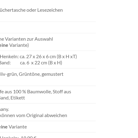
Büchertasche oder Lesezeichen
che Varianten zur Auswahl
eine
Variante)
Henkeln: ca. 27 x 26 x 6 cm (B x H xT)
 Band: ca. 6 x 22 cm (B x H)
oliv-grün, Grüntöne, gemustert
e aus 100 % Baumwolle, Stoff aus
and, Etikett
any.
 können vom Original abweichen
eine
Variante
 Henkeln: 19,90 €