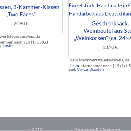
ssen, 3-Kammer-Kissen
„Two Faces“
Geschenksack,
24,90
€
Weinbeutel aus St
wertsteuerausweis, da
„Weinkorken” (ca. 24×
nehmer nach §19 (1) UStG.)
ndkosten
13,90
€
(Kein Mehrwertsteuerausweis, da
Kleinunternehmer nach §19 (1) US
zzgl.
Versandkosten
» AGB
» Zahlung & Versand