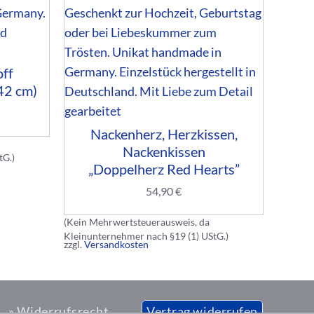
(Kein M
Kleinun
zzgl.
Ver
off
42 cm)
Nackenherz, Herzkissen,
Nackenkissen
tG.)
„Doppelherz Red Hearts”
54,90
€
(Kein Mehrwertsteuerausweis, da
Kleinunternehmer nach §19 (1) UStG.)
zzgl.
Versandkosten
» Widerrufsrecht
Vertrag widerrufen