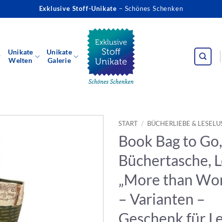
Exklusive Stoff-Unikate
– Schönes Schenken
Unikate
Unikate
Welten
Galerie
START
/
BÜCHERLIEBE & LESELU
Book Bag to Go, 
Büchertasche, 
„More than Word
– Varianten –
Geschenk für L