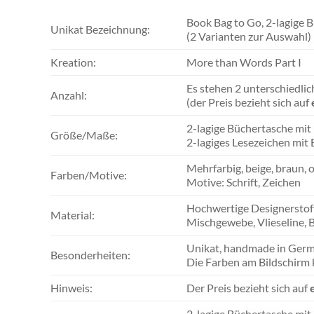
Book Bag to Go, 2-lagige 
Unikat Bezeichnung:
(2 Varianten zur Auswahl)
Kreation:
More than Words Part I
Es stehen 2 unterschiedli
Anzahl:
(der Preis bezieht sich auf
2-lagige Büchertasche mit 
Größe/Maße:
2-lagiges Lesezeichen mit
Mehrfarbig, beige, braun, 
Farben/Motive:
Motive: Schrift, Zeichen
Hochwertige Designerstoff
Material:
Mischgewebe, Vlieseline, B
Unikat, handmade in Germ
Besonderheiten:
Die Farben am Bildschirm
Hinweis:
Der Preis bezieht sich auf
2-lagige Büchertasche mit