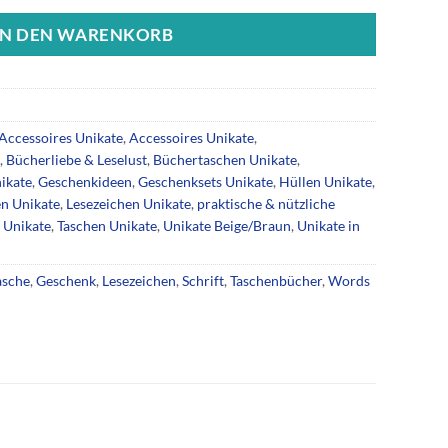
IN DEN WARENKORB
Accessoires Unikate
,
Accessoires Unikate
,
,
Bücherliebe & Leselust
,
Büchertaschen Unikate
,
ikate
,
Geschenkideen
,
Geschenksets Unikate
,
Hüllen Unikate
,
en Unikate
,
Lesezeichen Unikate
,
praktische & nützliche
 Unikate
,
Taschen Unikate
,
Unikate Beige/Braun
,
Unikate in
asche
,
Geschenk
,
Lesezeichen
,
Schrift
,
Taschenbücher
,
Words