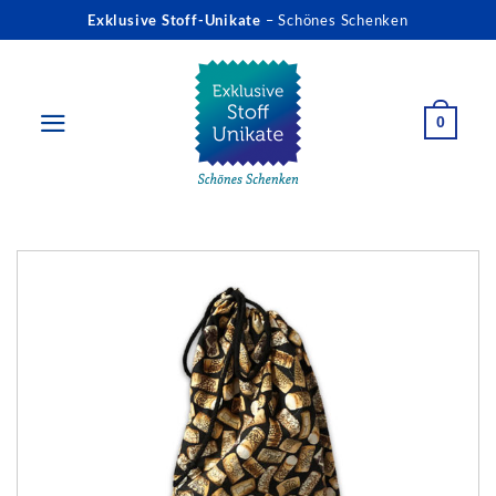
Zum
Exklusive Stoff-Unikate
– Schönes Schenken
Inhalt
springen
0