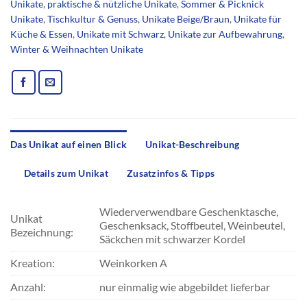
Unikate
,
praktische & nützliche Unikate
,
Sommer & Picknick
Unikate
,
Tischkultur & Genuss
,
Unikate Beige/Braun
,
Unikate für
Küche & Essen
,
Unikate mit Schwarz
,
Unikate zur Aufbewahrung
,
Winter & Weihnachten Unikate
Das Unikat auf einen Blick
Unikat-Beschreibung
Details zum Unikat
Zusatzinfos & Tipps
Wiederverwendbare Geschenktasche,
Unikat
Geschenksack, Stoffbeutel, Weinbeutel,
Bezeichnung:
Säckchen mit schwarzer Kordel
Kreation:
Weinkorken A
Anzahl:
nur einmalig wie abgebildet lieferbar