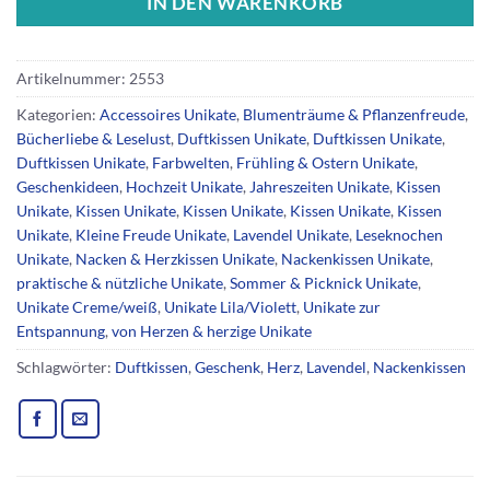
IN DEN WARENKORB
Artikelnummer:
2553
Kategorien:
Accessoires Unikate
,
Blumenträume & Pflanzenfreude
,
Bücherliebe & Leselust
,
Duftkissen Unikate
,
Duftkissen Unikate
,
Duftkissen Unikate
,
Farbwelten
,
Frühling & Ostern Unikate
,
Geschenkideen
,
Hochzeit Unikate
,
Jahreszeiten Unikate
,
Kissen
Unikate
,
Kissen Unikate
,
Kissen Unikate
,
Kissen Unikate
,
Kissen
Unikate
,
Kleine Freude Unikate
,
Lavendel Unikate
,
Leseknochen
Unikate
,
Nacken & Herzkissen Unikate
,
Nackenkissen Unikate
,
praktische & nützliche Unikate
,
Sommer & Picknick Unikate
,
Unikate Creme/weiß
,
Unikate Lila/Violett
,
Unikate zur
Entspannung
,
von Herzen & herzige Unikate
Schlagwörter:
Duftkissen
,
Geschenk
,
Herz
,
Lavendel
,
Nackenkissen