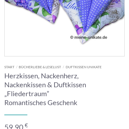
START
/
BÜCHERLIEBE & LESELUST
/
DUFTKISSEN UNIKATE
Herzkissen, Nackenherz,
Nackenkissen & Duftkissen
„Fliedertraum”
Romantisches Geschenk
€
59,90