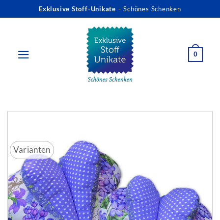
Zum
Exklusive Stoff-Unikate
– Schönes Schenken
Inhalt
springen
0
Varianten