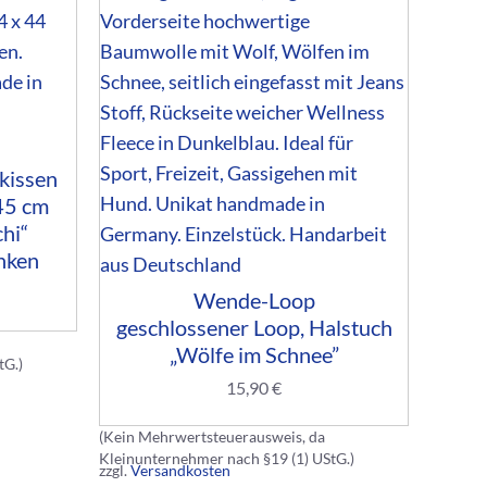
kissen
45 cm
hi“
Wol
nken
W
Wende-Loop
Ges
geschlossener Loop, Halstuch
„Wölfe im Schnee”
tG.)
15,90
€
(Kein M
Kleinun
(Kein Mehrwertsteuerausweis, da
Kleinunternehmer nach §19 (1) UStG.)
zzgl.
Versandkosten