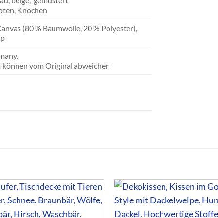
lau, beige, gemustert
oten, Knochen
anvas (80 % Baumwolle, 20 % Polyester),
ip
many.
m können vom Original abweichen