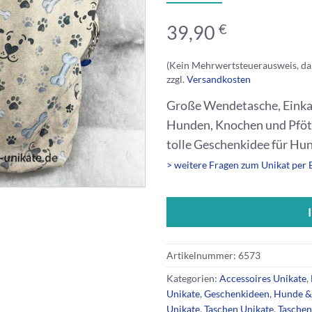
€
39,90
(Kein Mehrwertsteuerausweis, da
zzgl.
Versandkosten
Große Wendetasche, Einkau
Hunden, Knochen und Pfötch
tolle Geschenkidee für Hun
> weitere Fragen zum Unikat per 
Artikelnummer:
6573
Kategorien:
Accessoires Unikate
,
Unikate
,
Geschenkideen
,
Hunde &
Unikate
,
Taschen Unikate
,
Taschen