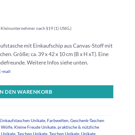
 Kleinunternehmer nach §19 (1) UStG.)
fstasche mit Einkaufschip aus Canvas-Stoff mit
en. Größe; ca. 39 x 42 x 10 cm (B x H xT). Eine
defreunde. Weitere Infos siehe unten.
E-mail
IN DEN WARENKORB
Einkaufstaschen Unikate
,
Farbwelten
,
Geschenk-Taschen
 Wölfe
,
Kleine Freude Unikate
,
praktische & nützliche
 Unikate
,
Taschen Unikate
,
Taschen Unikate
,
Unikate