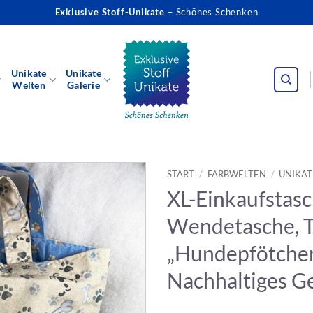
Exklusive Stoff-Unikate
– Schönes Schenken
Unikate
Unikate
Welten
Galerie
START
/
FARBWELTEN
/
UNIKAT
XL-Einkaufstasc
Wendetasche, T
„Hundepfötche
Nachhaltiges G