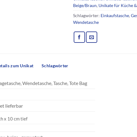
Beige/Braun
,
Unikate für Küche &
Schlagwörter:
Einkaufstasche
,
Ge
Wendetasche
tails zum Unikat
Schlagwörter
agetasche, Wendetasche, Tasche, Tote Bag
et lieferbar
h x 10 cm tief