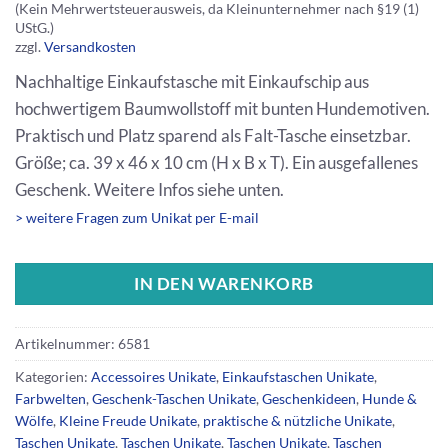
(Kein Mehrwertsteuerausweis, da Kleinunternehmer nach §19 (1)
UStG.)
zzgl.
Versandkosten
Nachhaltige Einkaufstasche mit Einkaufschip aus
hochwertigem Baumwollstoff mit bunten Hundemotiven.
Praktisch und Platz sparend als Falt-Tasche einsetzbar.
Größe; ca. 39 x 46 x 10 cm (H x B x T). Ein ausgefallenes
Geschenk. Weitere Infos siehe unten.
> weitere Fragen zum Unikat per E-mail
IN DEN WARENKORB
Artikelnummer:
6581
Kategorien:
Accessoires Unikate
,
Einkaufstaschen Unikate
,
Farbwelten
,
Geschenk-Taschen Unikate
,
Geschenkideen
,
Hunde &
Wölfe
,
Kleine Freude Unikate
,
praktische & nützliche Unikate
,
Taschen Unikate
,
Taschen Unikate
,
Taschen Unikate
,
Taschen