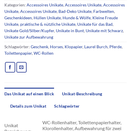
Kategorien:
Accessoires Unikate
,
Accessoires Unikate
,
Accessoires
Unikate
,
Accessoires Unikate
,
Bad-Deko Unikate
,
Farbwelten
,
Geschenkideen
,
Hüllen Unikate
,
Hunde & Wölfe
,
Kleine Freude
Unikate
,
praktische & nützliche Unikate
,
Unikate für das Bad
,
Unikate Gold/Silber/Kupfer
,
Unikate in Bunt
,
Unikate mit Schwarz
,
Unikate zur Aufbewahrung
Schlagwörter:
Geschenk
,
Horses
,
Klopapier
,
Laurel Burch
,
Pferde
,
Toilettenpapier
,
WC-Rollen
Das Unikat auf einen Blick
Unikat-Beschreibung
Details zum Unikat
Schlagwörter
WC-Rollenhalter, Toilettenpapierhalter,
Unikat
Klorollenhalter, Aufbewahrung für zwei