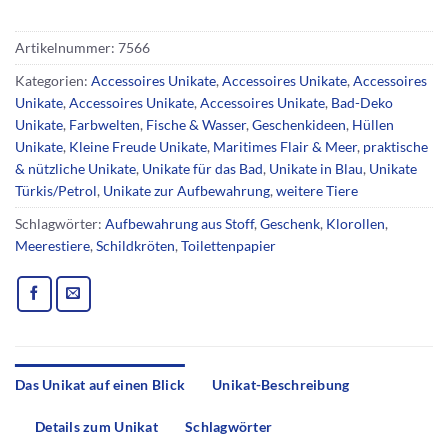
Artikelnummer:
7566
Kategorien:
Accessoires Unikate
,
Accessoires Unikate
,
Accessoires
Unikate
,
Accessoires Unikate
,
Accessoires Unikate
,
Bad-Deko
Unikate
,
Farbwelten
,
Fische & Wasser
,
Geschenkideen
,
Hüllen
Unikate
,
Kleine Freude Unikate
,
Maritimes Flair & Meer
,
praktische
& nützliche Unikate
,
Unikate für das Bad
,
Unikate in Blau
,
Unikate
Türkis/Petrol
,
Unikate zur Aufbewahrung
,
weitere Tiere
Schlagwörter:
Aufbewahrung aus Stoff
,
Geschenk
,
Klorollen
,
Meerestiere
,
Schildkröten
,
Toilettenpapier
Das Unikat auf einen Blick
Unikat-Beschreibung
Details zum Unikat
Schlagwörter