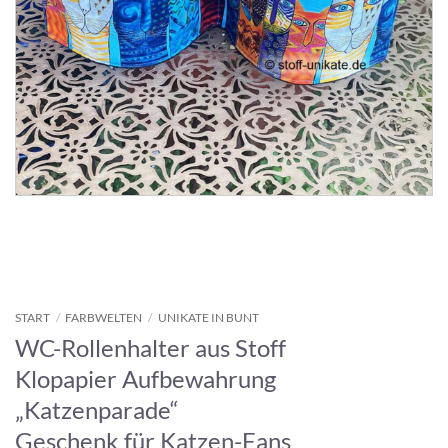
START
/
FARBWELTEN
/
UNIKATE IN BUNT
WC-Rollenhalter aus Stoff
Klopapier Aufbewahrung
„Katzenparade“
Geschenk für Katzen-Fans