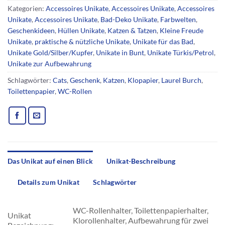
Kategorien:
Accessoires Unikate
,
Accessoires Unikate
,
Accessoires
Unikate
,
Accessoires Unikate
,
Bad-Deko Unikate
,
Farbwelten
,
Geschenkideen
,
Hüllen Unikate
,
Katzen & Tatzen
,
Kleine Freude
Unikate
,
praktische & nützliche Unikate
,
Unikate für das Bad
,
Unikate Gold/Silber/Kupfer
,
Unikate in Bunt
,
Unikate Türkis/Petrol
,
Unikate zur Aufbewahrung
Schlagwörter:
Cats
,
Geschenk
,
Katzen
,
Klopapier
,
Laurel Burch
,
Toilettenpapier
,
WC-Rollen
Das Unikat auf einen Blick
Unikat-Beschreibung
Details zum Unikat
Schlagwörter
WC-Rollenhalter, Toilettenpapierhalter,
Unikat
Klorollenhalter, Aufbewahrung für zwei