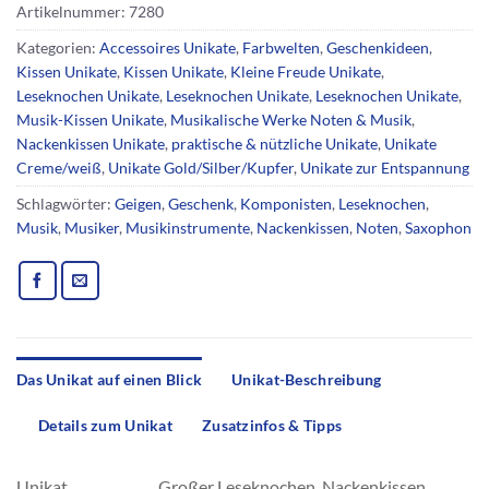
Artikelnummer:
7280
Kategorien:
Accessoires Unikate
,
Farbwelten
,
Geschenkideen
,
Kissen Unikate
,
Kissen Unikate
,
Kleine Freude Unikate
,
Leseknochen Unikate
,
Leseknochen Unikate
,
Leseknochen Unikate
,
Musik-Kissen Unikate
,
Musikalische Werke Noten & Musik
,
Nackenkissen Unikate
,
praktische & nützliche Unikate
,
Unikate
Creme/weiß
,
Unikate Gold/Silber/Kupfer
,
Unikate zur Entspannung
Schlagwörter:
Geigen
,
Geschenk
,
Komponisten
,
Leseknochen
,
Musik
,
Musiker
,
Musikinstrumente
,
Nackenkissen
,
Noten
,
Saxophon
Das Unikat auf einen Blick
Unikat-Beschreibung
Details zum Unikat
Zusatzinfos & Tipps
Unikat
Großer Leseknochen, Nackenkissen,