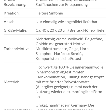
Bezeichnung:
Stoffknochen zur Entspannung
Kreation:
Heitere Sinfonie
Anzahl:
Nur einmalig wie abgebildet lieferbar
Größe/Maße:
Ca. 40 x 20 x 20 cm (Breite x Höhe x Tiefe)
Mehrfarbig, creme, wollweiß, Beigetöne,
Golddruck, gemustert Motive:
Farben/Motive:
Musikinstrumente, Geige, Horn,
Saxophon, Harfe etc. Schrift,
Komponisten (siehe Fotos)
Hochwertige 100 % Designerbaumwolle
in harmonisch abgestimmter
Farbkombination, Füllung: handgestopft
Material:
mit zertifizierter Polyesterwatte
(Allergiker geeignet), nimmt nach der
Nutzung wieder die ursprüngliche Form
an
Unikat, handmade in Germany. Die
Besonderheiten:
Farben am Bildschirm können vom