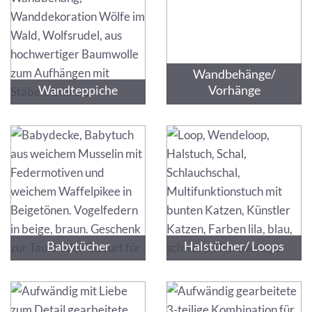
Wandbehänge/
Wandteppiche
Vorhänge
Babytücher
Halstücher/ Loops