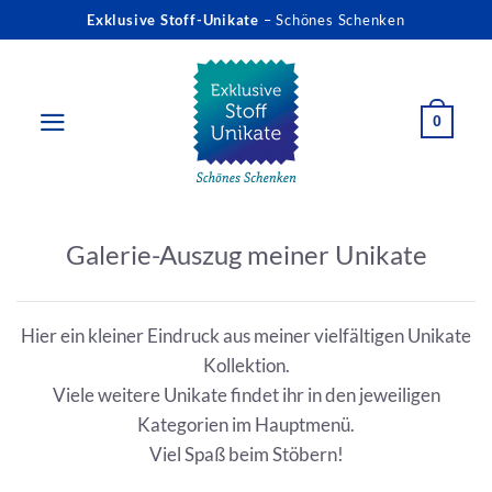
Zum
Exklusive Stoff-Unikate
– Schönes Schenken
Inhalt
springen
0
Galerie-Auszug meiner Unikate
Hier ein kleiner Eindruck aus meiner vielfältigen Unikate
Kollektion.
Viele weitere Unikate findet ihr in den jeweiligen
Kategorien im Hauptmenü.
Viel Spaß beim Stöbern!