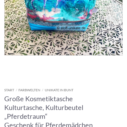
START
/
FARBWELTEN
/
UNIKATE IN BUNT
Große Kosmetiktasche
Kulturtasche, Kulturbeutel
„Pferdetraum“
Geschenk für Pferdemädchen