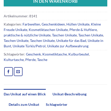
IN DEN WARENKORB
Artikelnummer:
8141
Kategorien:
Farbwelten
,
Geschenkideen
,
Hüllen Unikate
,
Kleine
Freude Unikate
,
Kosmetiktaschen Unikate
,
Pferde & Huftiere
,
praktische & nützliche Unikate
,
Taschen Unikate
,
Taschen Unikate
,
Taschen Unikate
,
Taschen Unikate
,
Unikate für das Bad
,
Unikate in
Bunt
,
Unikate Türkis/Petrol
,
Unikate zur Aufbewahrung
Schlagwörter:
Geschenk
,
Kosmetiktasche
,
Kulburbeutel
,
Kulturtasche
,
Pferde
,
Tasche
Das Unikat auf einen Blick
Unikat-Beschreibung
Details zum Unikat
Schlagwörter