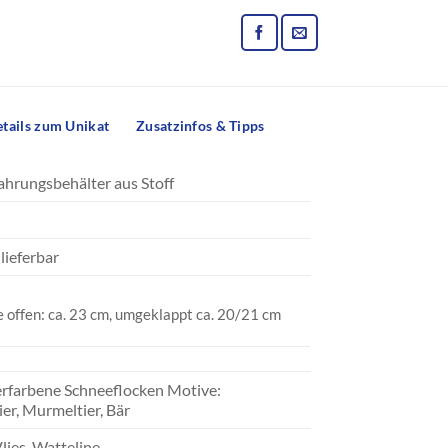
tails zum Unikat
Zusatzinfos & Tipps
ahrungsbehälter aus Stoff
lieferbar
 offen: ca. 23 cm, umgeklappt ca. 20/21 cm
berfarbene Schneeflocken Motive:
er, Murmeltier, Bär
lies, Watteline