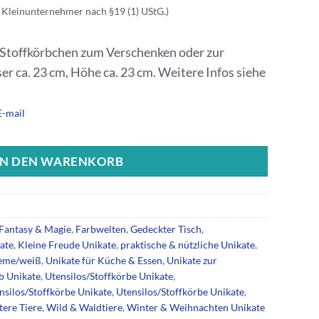
 Kleinunternehmer nach §19 (1) UStG.)
 Stoffkörbchen zum Verschenken oder zur
 ca. 23 cm, Höhe ca. 23 cm. Weitere Infos siehe
E-mail
IN DEN WARENKORB
Fantasy & Magie
,
Farbwelten
,
Gedeckter Tisch
,
ate
,
Kleine Freude Unikate
,
praktische & nützliche Unikate
,
reme/weiß
,
Unikate für Küche & Essen
,
Unikate zur
b Unikate
,
Utensilos/Stoffkörbe Unikate
,
nsilos/Stoffkörbe Unikate
,
Utensilos/Stoffkörbe Unikate
,
tere Tiere
,
Wild & Waldtiere
,
Winter & Weihnachten Unikate