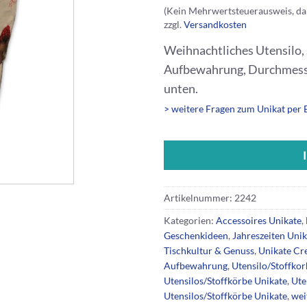
(Kein Mehrwertsteuerausweis, da
zzgl.
Versandkosten
Weihnachtliches Utensilo,
Aufbewahrung, Durchmesser
unten.
> weitere Fragen zum Unikat per 
Artikelnummer:
2242
Kategorien:
Accessoires Unikate
,
Geschenkideen
,
Jahreszeiten Unik
Tischkultur & Genuss
,
Unikate C
Aufbewahrung
,
Utensilo/Stoffkor
Utensilos/Stoffkörbe Unikate
,
Ute
Utensilos/Stoffkörbe Unikate
,
wei