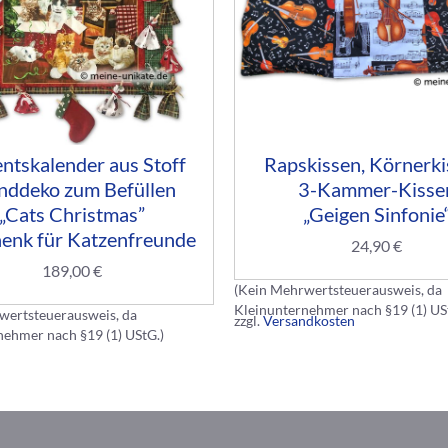
ntskalender aus Stoff
Rapskissen, Körnerki
ddeko zum Befüllen
3-Kammer-Kisse
„Cats Christmas”
„Geigen Sinfonie
enk für Katzenfreunde
24,90
€
189,00
€
(Kein Mehrwertsteuerausweis, da
Kleinunternehmer nach §19 (1) US
wertsteuerausweis, da
zzgl.
Versandkosten
nehmer nach §19 (1) UStG.)