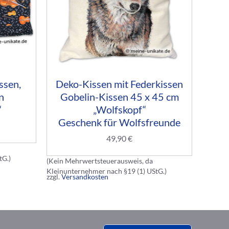
ssen,
Deko-Kissen mit Federkissen
n
Gobelin-Kissen 45 x 45 cm
“
„Wolfskopf“
Geschenk für Wolfsfreunde
Gesc
49,90
€
tG.)
(Kein Mehrwertsteuerausweis, da
Kleinunternehmer nach §19 (1) UStG.)
(Kein M
zzgl.
Versandkosten
Kleinun