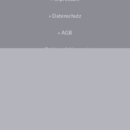
» Datenschutz
» AGB
» Zahlung & Versand
» Widerrufsrecht
Vertrag widerrufen
2026 © stoff-unikate.de |
» Kontakt
DSGVO Cookie Consent mit Real Cookie Banner