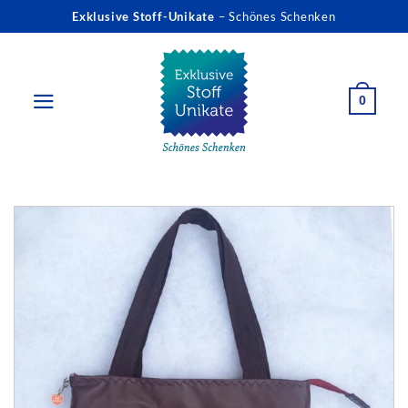
Zum
Exklusive Stoff-Unikate
– Schönes Schenken
Inhalt
springen
0