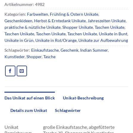
Artikelnummer:
4982
Kategorien:
Farbwelten
,
Frühling & Ostern Unikate
,
Geschenkideen
,
Herbst & Erntedank Unikate
,
Jahreszeiten Unikate
,
praktische & nützliche Unikate
,
Shopper Unikate
,
Taschen Unikate
,
Taschen Unikate
,
Taschen Unikate
,
Taschen Unikate
,
Unikate in Bunt
,
Unikate in Grün
,
Unikate in Rot/Orange
,
Unikate zur Aufbewahrung
Schlagwörter:
Einkaufstasche
,
Geschenk
,
Indian Summer
,
Kunstleder
,
Shopper
,
Tasche
Das Unikat auf einen Blick
Unikat-Beschreibung
Details zum Unikat
Schlagwörter
Unikat
große Einkaufstasche, abgefütterte
Bezeichnung:
Tasche, XL-Shopper mit Kunstleder