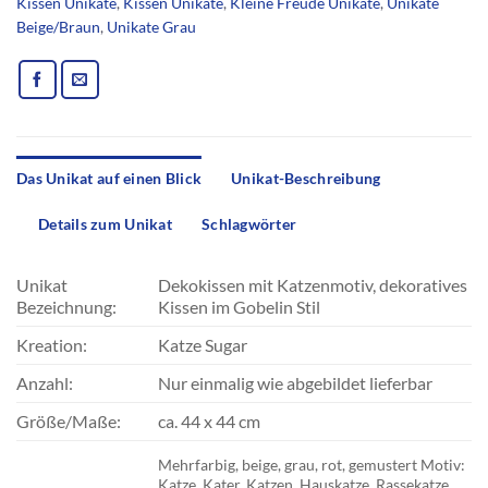
Kissen Unikate
,
Kissen Unikate
,
Kleine Freude Unikate
,
Unikate
Beige/Braun
,
Unikate Grau
Das Unikat auf einen Blick
Unikat-Beschreibung
Details zum Unikat
Schlagwörter
Unikat
Dekokissen mit Katzenmotiv, dekoratives
Bezeichnung:
Kissen im Gobelin Stil
Kreation:
Katze Sugar
Anzahl:
Nur einmalig wie abgebildet lieferbar
Größe/Maße:
ca. 44 x 44 cm
Mehrfarbig, beige, grau, rot, gemustert Motiv:
Katze, Kater, Katzen, Hauskatze, Rassekatze