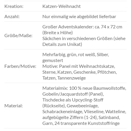
Kreation:
Katzen-Weihnacht
Anzahl:
Nur einmalig wie abgebildet lieferbar
Großer Adventskalender: ca. 74 x 72 cm
(Breite x Höhe)
Größe/Maße:
Säckchen in verschiedenen Größen (siehe
Details zum Unikat)
Mehrfarbig, grün, rot weiß, Silber,
gemustert
Farben/Motive:
Motive: Panel mit Weihnachtskatze,
Sterne, Katzen, Geschenke, Pfötchen,
Tatzen, Tannenzweige
Materialmix: 100 % neue Baumwollstoffe,
Gobelin/Jacquardstoff (Panel),
Tischdecke als Upcycling-Stoff
Material:
(Rückseite), Gewebeeinlage,
Schabrackeneinlage, Vlieseline, Watteline,
aufgebügelte Ziffern (1-24), Satinband,
Garn, 24 transparente Kunststoffringe