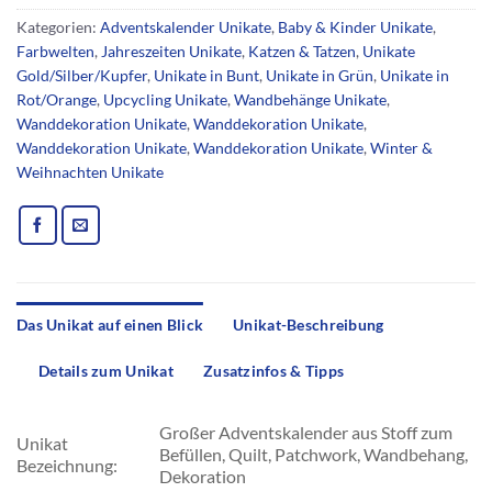
Kategorien:
Adventskalender Unikate
,
Baby & Kinder Unikate
,
Farbwelten
,
Jahreszeiten Unikate
,
Katzen & Tatzen
,
Unikate
Gold/Silber/Kupfer
,
Unikate in Bunt
,
Unikate in Grün
,
Unikate in
Rot/Orange
,
Upcycling Unikate
,
Wandbehänge Unikate
,
Wanddekoration Unikate
,
Wanddekoration Unikate
,
Wanddekoration Unikate
,
Wanddekoration Unikate
,
Winter &
Weihnachten Unikate
Das Unikat auf einen Blick
Unikat-Beschreibung
Details zum Unikat
Zusatzinfos & Tipps
Großer Adventskalender aus Stoff zum
Unikat
Befüllen, Quilt, Patchwork, Wandbehang,
Bezeichnung:
Dekoration