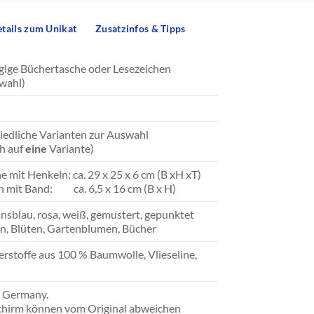
tails zum Unikat
Zusatzinfos & Tipps
agige Büchertasche oder Lesezeichen
swahl)
iedliche Varianten zur Auswahl
ch auf
eine
Variante)
e mit Henkeln: ca. 29 x 25 x 6 cm (B xH xT)
en mit Band: ca. 6,5 x 16 cm (B x H)
ansblau, rosa, weiß, gemustert, gepunktet
en, Blüten, Gartenblumen, Bücher
rstoffe aus 100 % Baumwolle, Vlieseline,
n Germany.
chirm können vom Original abweichen