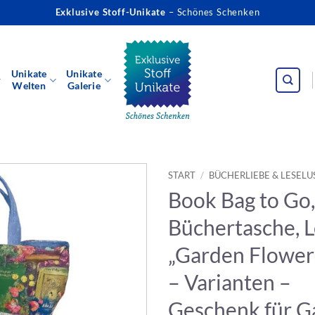
Exklusive Stoff-Unikate
– Schönes Schenken
Unikate
Unikate
Welten
Galerie
START
/
BÜCHERLIEBE & LESELU
Book Bag to Go, 
Büchertasche, 
„Garden Flower
– Varianten –
Geschenk für G