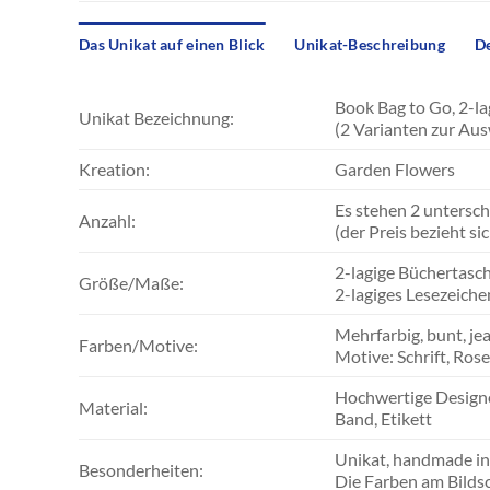
Das Unikat auf einen Blick
Unikat-Beschreibung
De
Book Bag to Go, 2-l
Unikat Bezeichnung:
(2 Varianten zur Au
Kreation:
Garden Flowers
Es stehen 2 untersch
Anzahl:
(der Preis bezieht si
2-lagige Büchertasch
Größe/Maße:
2-lagiges Lesezeich
Mehrfarbig, bunt, je
Farben/Motive:
Motive: Schrift, Ros
Hochwertige Designe
Material:
Band, Etikett
Unikat, handmade i
Besonderheiten:
Die Farben am Bilds