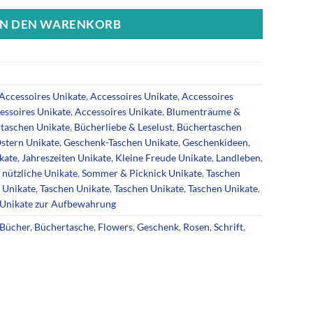
IN DEN WARENKORB
Accessoires Unikate
,
Accessoires Unikate
,
Accessoires
essoires Unikate
,
Accessoires Unikate
,
Blumenträume &
taschen Unikate
,
Bücherliebe & Leselust
,
Büchertaschen
Ostern Unikate
,
Geschenk-Taschen Unikate
,
Geschenkideen
,
kate
,
Jahreszeiten Unikate
,
Kleine Freude Unikate
,
Landleben
,
 nützliche Unikate
,
Sommer & Picknick Unikate
,
Taschen
 Unikate
,
Taschen Unikate
,
Taschen Unikate
,
Taschen Unikate
,
Unikate zur Aufbewahrung
Bücher
,
Büchertasche
,
Flowers
,
Geschenk
,
Rosen
,
Schrift
,