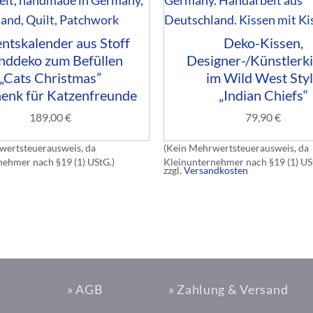
ntskalender aus Stoff
Deko-Kissen,
ddeko zum Befüllen
Designer-/Künstlerk
„Cats Christmas”
im Wild West Sty
enk für Katzenfreunde
„Indian Chiefs“
189,00
€
79,90
€
wertsteuerausweis, da
(Kein Mehrwertsteuerausweis, da
nehmer nach §19 (1) UStG.)
Kleinunternehmer nach §19 (1) US
zzgl.
Versandkosten
» AGB
» Zahlung & Versand