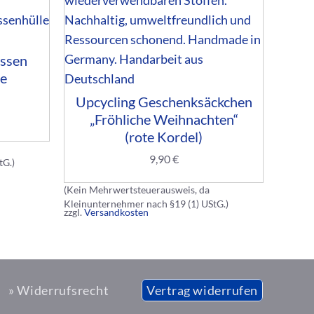
De
Ge
issen
le
(Kein M
Upcycling Geschenksäckchen
Kleinun
zzgl.
Ver
„Fröhliche Weihnachten“
(rote Kordel)
9,90
€
tG.)
(Kein Mehrwertsteuerausweis, da
Kleinunternehmer nach §19 (1) UStG.)
zzgl.
Versandkosten
» Widerrufsrecht
Vertrag widerrufen