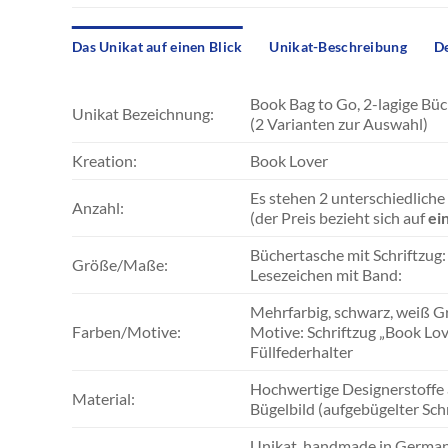
Das Unikat auf einen Blick
Unikat-Beschreibung
De
Book Bag to Go, 2-lagige Büc
Unikat Bezeichnung:
(2 Varianten zur Auswahl)
Kreation:
Book Lover
Es stehen 2 unterschiedlich
Anzahl:
(der Preis bezieht sich auf
ei
Büchertasche mit Schriftzug: c
Größe/Maße:
Lesezeichen mit Band: ca.
Mehrfarbig, schwarz, weiß G
Farben/Motive:
Motive: Schriftzug „Book Love
Füllfederhalter
Hochwertige Designerstoffe 
Material:
Bügelbild (aufgebügelter Schr
Unikat, handmade in German