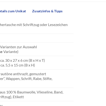
tails zum Unikat
Zusatzinfos & Tipps
hertasche mit Schriftzug oder Lesezeichen
e Varianten zur Auswahl
ne
Variante)
a. 30 x 27 x 6 cm (B x H x T)
 5,5 x 15 cm (B x H)
rautöne anthrazit, gemustert
r“, Wappen, Schrift, Rabe, Stifte,
aus 100 % Baumwolle, Vlieseline, Band,
iftzug), Etikett
y.