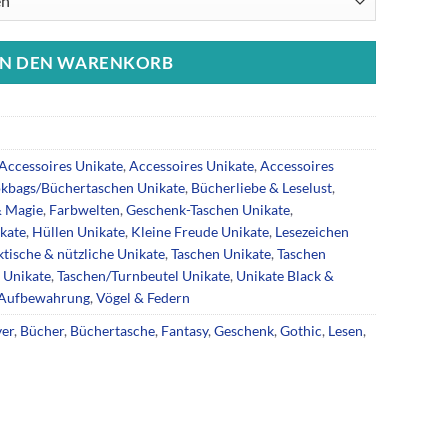
IN DEN WARENKORB
Accessoires Unikate
,
Accessoires Unikate
,
Accessoires
kbags/Büchertaschen Unikate
,
Bücherliebe & Leselust
,
& Magie
,
Farbwelten
,
Geschenk-Taschen Unikate
,
kate
,
Hüllen Unikate
,
Kleine Freude Unikate
,
Lesezeichen
ktische & nützliche Unikate
,
Taschen Unikate
,
Taschen
 Unikate
,
Taschen/Turnbeutel Unikate
,
Unikate Black &
 Aufbewahrung
,
Vögel & Federn
ver
,
Bücher
,
Büchertasche
,
Fantasy
,
Geschenk
,
Gothic
,
Lesen
,