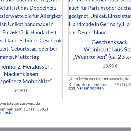
Geschenksack,
Weinbeutel aus St
„Weinkorken” (ca. 23 x
13,90
€
kenherz, Herzkissen,
Nackenkissen
(Kein Mehrwertsteuerausweis, da
ppelherz Mohnblüte”
Kleinunternehmer nach §19 (1) US
zzgl.
Versandkosten
54,90
€
wertsteuerausweis, da
nehmer nach §19 (1) UStG.)
ndkosten