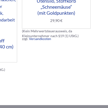
Utensilo, Stoffkorb
„Schneemäuse“
(mit Goldpunkten)
29,90
€
(Kein Mehrwertsteuerausweis, da
Kleinunternehmer nach §19 (1) UStG.)
zzgl.
Versandkosten
off
Ra
 40 cm)
tG.)
(Kein M
Kleinun
zzgl.
Ver