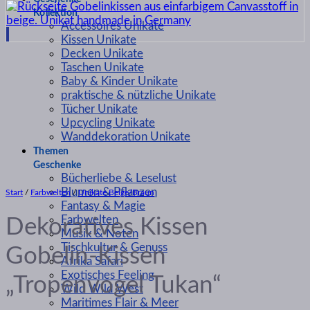
Kollektion
Accessoires Unikate
Kissen Unikate
Decken Unikate
Taschen Unikate
Baby & Kinder Unikate
praktische & nützliche Unikate
Tücher Unikate
Upcycling Unikate
Wanddekoration Unikate
Themen
Geschenke
Bücherliebe & Leselust
Blumen & Pflanzen
Start
/
Farbwelten
/
Unikate Beige/Braun
Fantasy & Magie
Farbwelten
Dekoratives Kissen
Musik & Noten
Tischkultur & Genuss
Gobelin-Kissen
Afrika Safari
Exotisches Feeling
„Tropenvogel Tukan“
Wild Wild West
Maritimes Flair & Meer