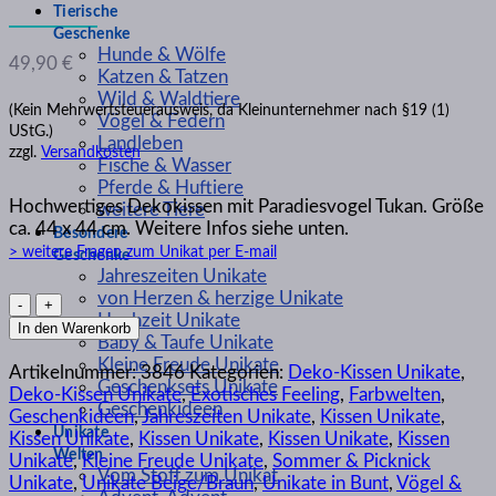
Tierische
Geschenke
Hunde & Wölfe
49,90
€
Katzen & Tatzen
Wild & Waldtiere
(Kein Mehrwertsteuerausweis, da Kleinunternehmer nach §19 (1)
Vögel & Federn
UStG.)
Landleben
zzgl.
Versandkosten
Fische & Wasser
Pferde & Huftiere
Hochwertiges Dekokissen mit Paradiesvogel Tukan. Größe
weitere Tiere
ca. 44 x 44 cm. Weitere Infos siehe unten.
Besondere
> weitere Fragen zum Unikat per E-mail
Geschenke
Jahreszeiten Unikate
von Herzen & herzige Unikate
Dekoratives
Hochzeit Unikate
Kissen
In den Warenkorb
Baby & Taufe Unikate
Gobelin-
Kleine Freude Unikate
Kissen
Artikelnummer:
3846
Kategorien:
Deko-Kissen Unikate
,
Geschenksets Unikate
„Tropenvogel
Deko-Kissen Unikate
,
Exotisches Feeling
,
Farbwelten
,
Geschenkideen
Tukan"
Geschenkideen
,
Jahreszeiten Unikate
,
Kissen Unikate
,
Unikate
Menge
Kissen Unikate
,
Kissen Unikate
,
Kissen Unikate
,
Kissen
Welten
Unikate
,
Kleine Freude Unikate
,
Sommer & Picknick
Vom Stoff zum Unikat
Unikate
,
Unikate Beige/Braun
,
Unikate in Bunt
,
Vögel &