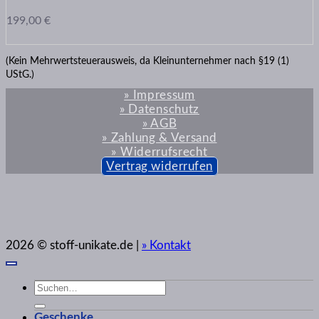
199,00
€
(Kein Mehrwertsteuerausweis, da Kleinunternehmer nach §19 (1)
UStG.)
» Impressum
» Datenschutz
» AGB
» Zahlung & Versand
» Widerrufsrecht
Vertrag widerrufen
2026 © stoff-unikate.de |
» Kontakt
Suchen
nach:
Geschenke