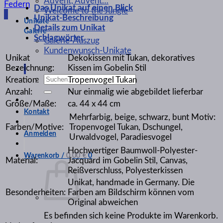
Advent, Advent…
Federn
Das Unikat auf einen Blick
Welcome to the Jungle
Unikat-Beschreibung
Unikate
Details zum Unikat
Galerie
Schlagwörter
Galerie-Auszug
Kundenwunsch-Unikate
Unikat
Dekokissen mit Tukan, dekoratives
Bezeichnung:
Kissen im Gobelin Stil
Suchen
Kreation:
Tropenvogel Tukan
nach:
Anzahl:
Nur einmalig wie abgebildet lieferbar
Größe/Maße:
ca. 44 x 44 cm
Kontakt
Mehrfarbig, beige, schwarz, bunt Motiv:
Farben/Motive:
Tropenvogel Tukan, Dschungel,
Anmelden
Urwaldvogel, Paradiesvogel
Hochwertiger Baumwoll-Polyester-
Warenkorb /
0,00
€
0
Material:
Jacquard im Gobelin Stil, Canvas,
Reißverschluss, Polyesterkissen
Unikat, handmade in Germany. Die
Besonderheiten:
Farben am Bildschirm können vom
Original abweichen
Es befinden sich keine Produkte im Warenkorb.