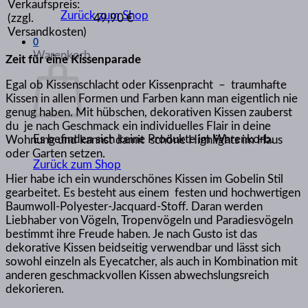
Verkaufspreis:
Zurück zum Shop
(zzgl.
49,90 €
Versandkosten)
0
Warenkorb
Zeit für eine Kissenparade
Egal ob Kissenschlacht oder Kissenpracht – traumhafte
Kissen in allen Formen und Farben kann man eigentlich nie
genug haben. Mit hübschen, dekorativen Kissen zauberst
du je nach Geschmack ein individuelles Flair in deine
Es befinden sich keine Produkte im Warenkorb.
Wohnung und kannst damit schöne Highlights im Haus
oder Garten setzen.
Zurück zum Shop
Hier habe ich ein wunderschönes Kissen im Gobelin Stil
gearbeitet. Es besteht aus einem festen und hochwertigen
Baumwoll-Polyester-Jacquard-Stoff. Daran werden
Liebhaber von Vögeln, Tropenvögeln und Paradiesvögeln
bestimmt ihre Freude haben. Je nach Gusto ist das
dekorative Kissen beidseitig verwendbar und lässt sich
sowohl einzeln als Eyecatcher, als auch in Kombination mit
anderen geschmackvollen Kissen abwechslungsreich
dekorieren.