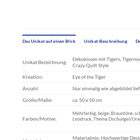
Das Unikat auf einen Blick
Unikat-Beschreibung
De
Dekokissen mit Tigern, Tigermo
Unikat Bezeichnung:
Crazy Quilt Style
Kreation:
Eye of the Tiger
Anzahl:
Nur einmalig wie abgebildet lie
Größe/Maße:
ca. 50 x 50 cm
Mehrfarbig, beige, Brauntöne, sc
Farben/Motive:
Leodruck, Thema Dschungel/Urw
Materialmix: Hochwertige Desi