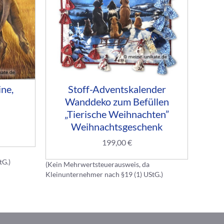
ne,
Stoff-Adventskalender
Wanddeko zum Befüllen
„Tierische Weihnachten”
Weihnachtsgeschenk
199,00
€
(Kein M
tG.)
Kleinun
(Kein Mehrwertsteuerausweis, da
zzgl.
Ver
Kleinunternehmer nach §19 (1) UStG.)