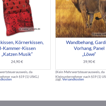
kissen, Körnerkissen,
Wandbehang, Gardi
3-Kammer-Kissen
Vorhang, Panel
„Katzen Musik”
„Löwe“
24,90
€
39,90
€
wertsteuerausweis, da
(Kein Mehrwertsteuerausweis, da
nehmer nach §19 (1) UStG.)
Kleinunternehmer nach §19 (1) US
ndkosten
zzgl.
Versandkosten