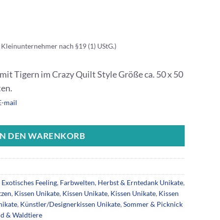
 Kleinunternehmer nach §19 (1) UStG.)
it Tigern im Crazy Quilt Style Größe ca. 50 x 50
ten.
E-mail
IN DEN WARENKORB
,
Exotisches Feeling
,
Farbwelten
,
Herbst & Erntedank Unikate
,
tzen
,
Kissen Unikate
,
Kissen Unikate
,
Kissen Unikate
,
Kissen
nikate
,
Künstler/Designerkissen Unikate
,
Sommer & Picknick
d & Waldtiere