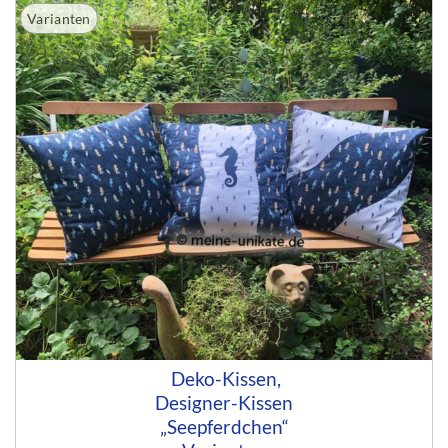
Varianten
Deko-Kissen,
Designer-Kissen
„Seepferdchen“