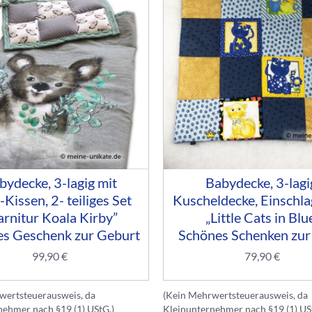
bydecke, 3-lagig mit
Babydecke, 3-lagi
-Kissen, 2- teiliges Set
Kuscheldecke, Einschl
arnitur Koala Kirby”
„Little Cats in Blu
s Geschenk zur Geburt
Schönes Schenken zur
99,90
€
79,90
€
wertsteuerausweis, da
(Kein Mehrwertsteuerausweis, da
nehmer nach §19 (1) UStG.)
Kleinunternehmer nach §19 (1) US