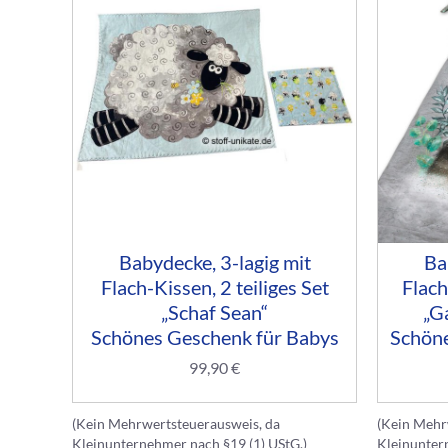
Babydecke, 3-lagig mit
Ba
Flach-Kissen, 2 teiliges Set
Flach
„Schaf Sean“
„G
Schönes Geschenk für Babys
Schöne
99,90
€
(Kein Mehrwertsteuerausweis, da
(Kein Mehr
Kleinunternehmer nach §19 (1) UStG.)
Kleinunter