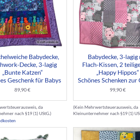
helweiche Babydecke,
Babydecke, 3-lagig 
hwork-Decke, 3-lagig
Flach-Kissen, 2 teilig
„Bunte Katzen“
„Happy Hippos“
es Geschenk für Babys
Schönes Schenken zur 
89,90
€
99,90
€
wertsteuerausweis, da
(Kein Mehrwertsteuerausweis, da
nehmer nach §19 (1) UStG.)
Kleinunternehmer nach §19 (1) US
ndkosten