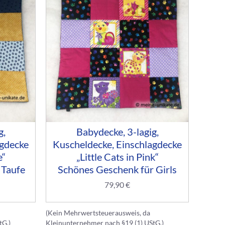
g,
Babydecke, 3-lagig,
agdecke
Kuscheldecke, Einschlagdecke
e“
„Little Cats in Pink“
 Taufe
Schönes Geschenk für Girls
79,90
€
(Kein Mehrwertsteuerausweis, da
tG.)
Kleinunternehmer nach §19 (1) UStG.)