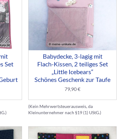
mit
Babydecke, 3-lagig mit
es Set
Flach-Kissen, 2 teiliges Set
„Little Icebears“
Geburt
Schönes Geschenk zur Taufe
79,90
€
(Kein Mehrwertsteuerausweis, da
tG.)
Kleinunternehmer nach §19 (1) UStG.)