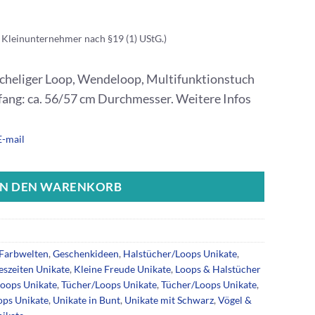
 Kleinunternehmer nach §19 (1) UStG.)
uscheliger Loop, Wendeloop, Multifunktionstuch
fang: ca. 56/57 cm Durchmesser. Weitere Infos
E-mail
IN DEN WARENKORB
Farbwelten
,
Geschenkideen
,
Halstücher/Loops Unikate
,
eszeiten Unikate
,
Kleine Freude Unikate
,
Loops & Halstücher
oops Unikate
,
Tücher/Loops Unikate
,
Tücher/Loops Unikate
,
ops Unikate
,
Unikate in Bunt
,
Unikate mit Schwarz
,
Vögel &