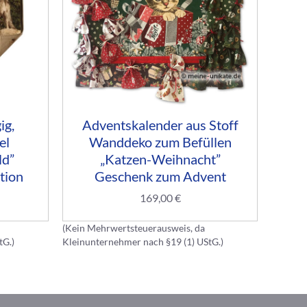
ig,
Adventskalender aus Stoff
W
el
Wanddeko zum Befüllen
ld”
„Katzen-Weihnacht”
tion
Geschenk zum Advent
169,00
€
(Kein Mehrwertsteuerausweis, da
(Kein M
tG.)
Kleinunternehmer nach §19 (1) UStG.)
Kleinun