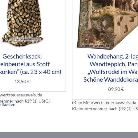
Geschenksack,
Wandbehang, 2-lag
inbeutel aus Stoff
Wandteppich, Pan
orken” (ca. 23 x 40 cm)
„Wolfsrudel im Wa
Schöne Wanddekora
13,90
€
89,90
€
wertsteuerausweis, da
nehmer nach §19 (1) UStG.)
(Kein Mehrwertsteuerausweis, da
ndkosten
Kleinunternehmer nach §19 (1) US