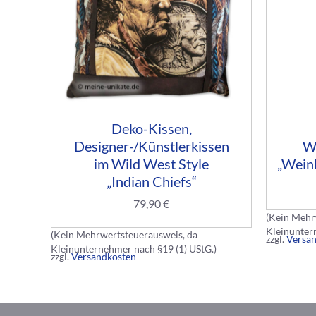
Deko-Kissen,
Designer-/Künstlerkissen
We
im Wild West Style
„Weink
„Indian Chiefs“
79,90
€
(Kein Mehr
Kleinunter
(Kein Mehrwertsteuerausweis, da
zzgl.
Versa
Kleinunternehmer nach §19 (1) UStG.)
zzgl.
Versandkosten