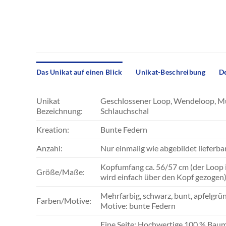
Das Unikat auf einen Blick
Unikat-Beschreibung
De
Unikat
Geschlossener Loop, Wendeloop, Mult
Bezeichnung:
Schlauchschal
Kreation:
Bunte Federn
Anzahl:
Nur einmalig wie abgebildet lieferba
Kopfumfang ca. 56/57 cm (der Loop 
Größe/Maße:
wird einfach über den Kopf gezogen
Mehrfarbig, schwarz, bunt, apfelgrü
Farben/Motive:
Motive: bunte Federn
Eine Seite: Hochwertige 100 % Baum