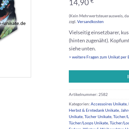
€
14,90
(Kein Mehrwertsteuerausweis, da
zzgl.
Versandkosten
Vielseitig einsetzbarer, k
(hinten zugenäht). Kopfum
siehe unten.
> weitere Fragen zum Unikat per 
Artikelnummer:
2582
Kategorien:
Accessoires Unikate
,
Herbst & Erntedank Unikate
,
Jahr
Unikate
,
Tücher Unikate
,
Tücher/L
Tücher/Loops Unikate
,
Tücher/Lo