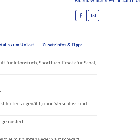
Federn
,
Winter & Weihnachten Un
tails zum Unikat
Zusatzinfos & Tipps
ifunktionstuch, Sporttuch, Ersatz für Schal,
r
ist hinten zugenäht, ohne Verschluss und
)
n gemustert
wolle mit bunten Federn auf schwarz