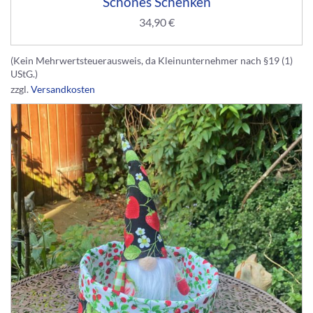
Schönes Schenken
34,90
€
(Kein Mehrwertsteuerausweis, da Kleinunternehmer nach §19 (1)
UStG.)
zzgl.
Versandkosten