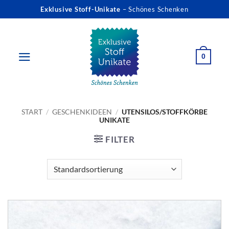
Zum
Exklusive Stoff-Unikate
– Schönes Schenken
Inhalt
springen
0
START
/
GESCHENKIDEEN
/
UTENSILOS/STOFFKÖRBE
UNIKATE
FILTER