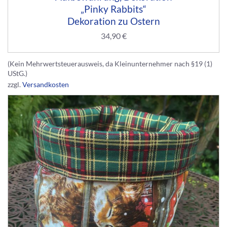
„Pinky Rabbits“
Dekoration zu Ostern
34,90
€
(Kein Mehrwertsteuerausweis, da Kleinunternehmer nach §19 (1)
UStG.)
zzgl.
Versandkosten