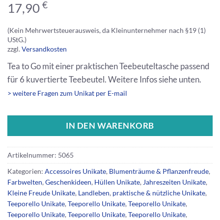
€
17,90
(Kein Mehrwertsteuerausweis, da Kleinunternehmer nach §19 (1)
UStG.)
zzgl.
Versandkosten
Tea to Go mit einer praktischen Teebeuteltasche passend
für 6 kuvertierte Teebeutel. Weitere Infos siehe unten.
> weitere Fragen zum Unikat per E-mail
IN DEN WARENKORB
Artikelnummer:
5065
Kategorien:
Accessoires Unikate
,
Blumenträume & Pflanzenfreude
,
Farbwelten
,
Geschenkideen
,
Hüllen Unikate
,
Jahreszeiten Unikate
,
Kleine Freude Unikate
,
Landleben
,
praktische & nützliche Unikate
,
Teeporello Unikate
,
Teeporello Unikate
,
Teeporello Unikate
,
Teeporello Unikate
,
Teeporello Unikate
,
Teeporello Unikate
,