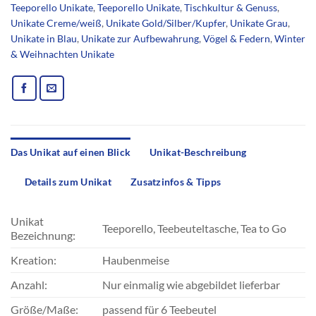
Teeporello Unikate
,
Teeporello Unikate
,
Tischkultur & Genuss
,
Unikate Creme/weiß
,
Unikate Gold/Silber/Kupfer
,
Unikate Grau
,
Unikate in Blau
,
Unikate zur Aufbewahrung
,
Vögel & Federn
,
Winter
& Weihnachten Unikate
Das Unikat auf einen Blick
Unikat-Beschreibung
Details zum Unikat
Zusatzinfos & Tipps
Unikat
Teeporello, Teebeuteltasche, Tea to Go
Bezeichnung:
Kreation:
Haubenmeise
Anzahl:
Nur einmalig wie abgebildet lieferbar
Größe/Maße:
passend für 6 Teebeutel