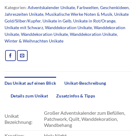
Kategorien:
Adventskalender Unikate
,
Farbwelten
,
Geschenkideen
,
Jahreszeiten Unikate
,
Musikalische Werke Noten & Musik
,
Unikate
Gold/Silber/Kupfer
,
Unikate in Gelb
,
Unikate in Rot/Orange
,
Unikate mit Schwarz
,
Wanddekoration Unikate
,
Wanddekoration
Unikate
,
Wanddekoration Unikate
,
Wanddekoration Unikate
,
Winter & Weihnachten Unikate
Das Unikat auf einen Blick
Unikat-Beschreibung
Details zum Unikat
Zusatzinfos & Tipps
Großer Adventskalender zum Befüllen,
Unikat
Patchwork, Quilt, Wanddekoration,
Bezeichnung:
Wandbehang
Kreation:
Holy Night