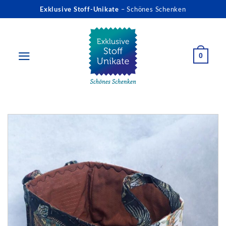
Zum
Exklusive Stoff-Unikate
– Schönes Schenken
Inhalt
springen
0