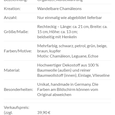
Kreation:
Wandelbare Chamäleons
Anzahl:
Nur einmalig wie abgebildet lieferbar
Rechteckig – Länge: ca. 21 cm, Breite: ca.
Größe/Maße:
15 cm, Höhe: ca. 13 cm;
beidseitig mit Henkeln
Mehrfarbig, schwarz, petrol, grün, beige,
Farben/Motive:
braun, kupfer
Motiv: Chamäleon, Leguane, Echse
Hochwertiger Dekostoff aus 100 %
Material:
Baumwolle (außen) und reiner
Baumwollstoff (innen), Einlage, Vlieseline
Unikat, handmade in Germany. Die
Besonderheiten:
Farben am Bildschirm können vom
Original abweichen
Verkaufspreis:
(zzgl.
39,90 €