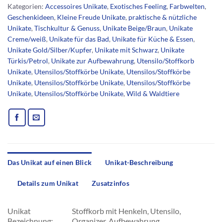
Kategorien:
Accessoires Unikate
,
Exotisches Feeling
,
Farbwelten
,
Geschenkideen
,
Kleine Freude Unikate
,
praktische & nützliche
Unikate
,
Tischkultur & Genuss
,
Unikate Beige/Braun
,
Unikate
Creme/weiß
,
Unikate für das Bad
,
Unikate für Küche & Essen
,
Unikate Gold/Silber/Kupfer
,
Unikate mit Schwarz
,
Unikate
Türkis/Petrol
,
Unikate zur Aufbewahrung
,
Utensilo/Stoffkorb
Unikate
,
Utensilos/Stoffkörbe Unikate
,
Utensilos/Stoffkörbe
Unikate
,
Utensilos/Stoffkörbe Unikate
,
Utensilos/Stoffkörbe
Unikate
,
Utensilos/Stoffkörbe Unikate
,
Wild & Waldtiere
Das Unikat auf einen Blick
Unikat-Beschreibung
Details zum Unikat
Zusatzinfos
Unikat
Stoffkorb mit Henkeln, Utensilo,
Bezeichnung:
Organizer, Aufbewahrung