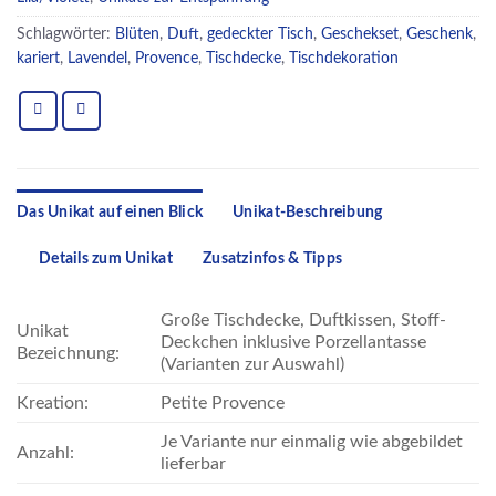
Schlagwörter:
Blüten
,
Duft
,
gedeckter Tisch
,
Geschekset
,
Geschenk
,
kariert
,
Lavendel
,
Provence
,
Tischdecke
,
Tischdekoration
Das Unikat auf einen Blick
Unikat-Beschreibung
Details zum Unikat
Zusatzinfos & Tipps
Große Tischdecke, Duftkissen, Stoff-
Unikat
Deckchen inklusive Porzellantasse
Bezeichnung:
(Varianten zur Auswahl)
Kreation:
Petite Provence
Je Variante nur einmalig wie abgebildet
Anzahl:
lieferbar