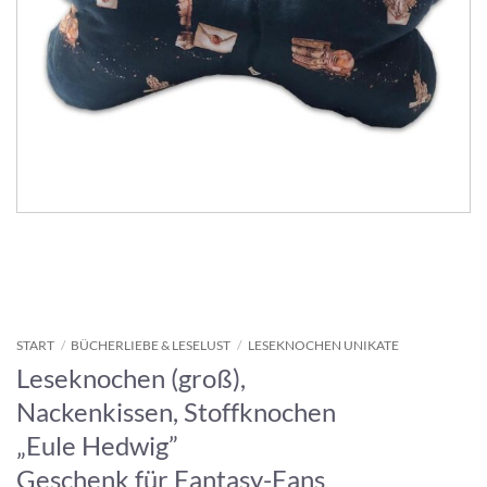
START
/
BÜCHERLIEBE & LESELUST
/
LESEKNOCHEN UNIKATE
Leseknochen (groß),
Nackenkissen, Stoffknochen
„Eule Hedwig”
Geschenk für Fantasy-Fans