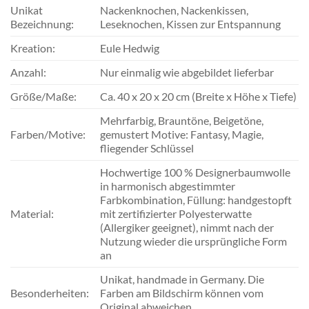
Unikat
Nackenknochen, Nackenkissen,
Bezeichnung:
Leseknochen, Kissen zur Entspannung
Kreation:
Eule Hedwig
Anzahl:
Nur einmalig wie abgebildet lieferbar
Größe/Maße:
Ca. 40 x 20 x 20 cm (Breite x Höhe x Tiefe)
Mehrfarbig, Brauntöne, Beigetöne,
Farben/Motive:
gemustert Motive: Fantasy, Magie,
fliegender Schlüssel
Hochwertige 100 % Designerbaumwolle
in harmonisch abgestimmter
Farbkombination, Füllung: handgestopft
Material:
mit zertifizierter Polyesterwatte
(Allergiker geeignet), nimmt nach der
Nutzung wieder die ursprüngliche Form
an
Unikat, handmade in Germany. Die
Besonderheiten:
Farben am Bildschirm können vom
Original abweichen