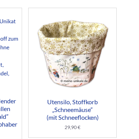
lender
Utensilo, Stoffkorb
Ad
llen
„Schneemäuse“
W
ld”
(mit Schneeflocken)
bhaber
Ges
29,90
€