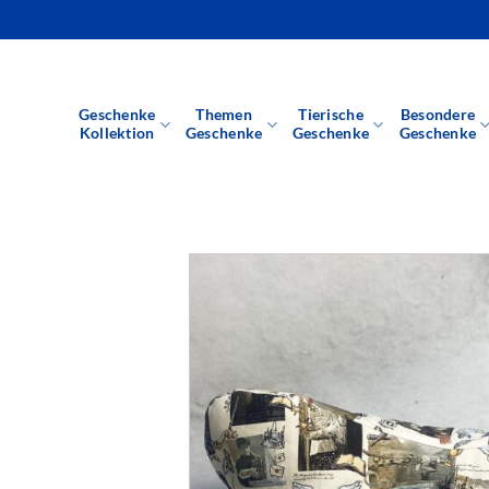
Zum
Inhalt
springen
Geschenke
Themen
Tierische
Besondere
Kollektion
Geschenke
Geschenke
Geschenke