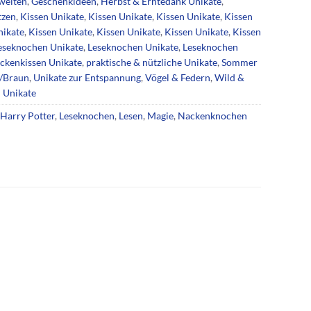
welten
,
Geschenkideen
,
Herbst & Erntedank Unikate
,
tzen
,
Kissen Unikate
,
Kissen Unikate
,
Kissen Unikate
,
Kissen
nikate
,
Kissen Unikate
,
Kissen Unikate
,
Kissen Unikate
,
Kissen
eseknochen Unikate
,
Leseknochen Unikate
,
Leseknochen
ckenkissen Unikate
,
praktische & nützliche Unikate
,
Sommer
e/Braun
,
Unikate zur Entspannung
,
Vögel & Federn
,
Wild &
 Unikate
Harry Potter
,
Leseknochen
,
Lesen
,
Magie
,
Nackenknochen