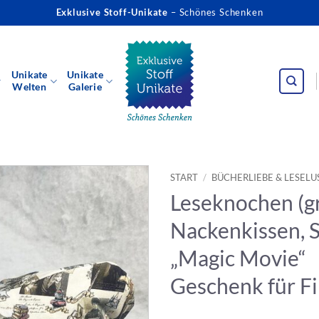
Exklusive Stoff-Unikate
– Schönes Schenken
Unikate
Unikate
Welten
Galerie
START
/
BÜCHERLIEBE & LESELU
Leseknochen (g
Nackenkissen, 
„Magic Movie“
Geschenk für F