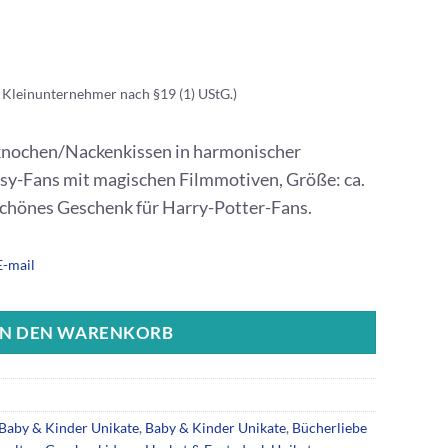
 Kleinunternehmer nach §19 (1) UStG.)
eknochen/Nackenkissen in harmonischer
sy-Fans mit magischen Filmmotiven, Größe: ca.
. Schönes Geschenk für Harry-Potter-Fans.
E-mail
IN DEN WARENKORB
Baby & Kinder Unikate
,
Baby & Kinder Unikate
,
Bücherliebe