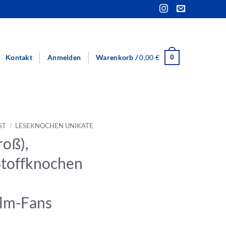
Kontakt
Anmelden
Warenkorb /
0,00
€
0
ST
/
LESEKNOCHEN UNIKATE
roß),
Stoffknochen
ilm-Fans