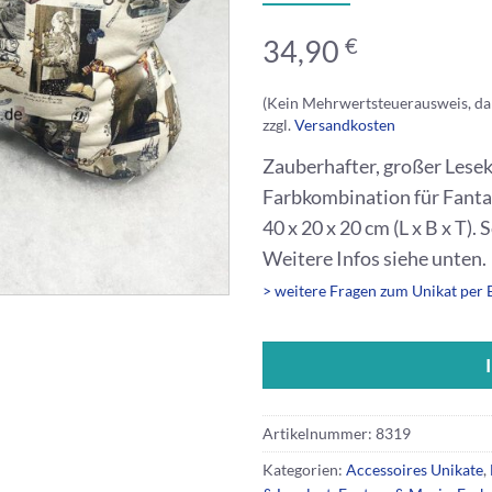
€
34,90
(Kein Mehrwertsteuerausweis, da
zzgl.
Versandkosten
Zauberhafter, großer Les
Farbkombination für Fanta
40 x 20 x 20 cm (L x B x T)
Weitere Infos siehe unten.
> weitere Fragen zum Unikat per 
Artikelnummer:
8319
Kategorien:
Accessoires Unikate
,