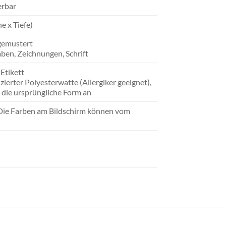
erbar
e x Tiefe)
 gemustert
ben, Zeichnungen, Schrift
Etikett
izierter Polyesterwatte (Allergiker geeignet),
die ursprüngliche Form an
Die Farben am Bildschirm können vom