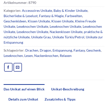
Artikelnummer:
8790
Kategorien:
Accessoires Unikate
,
Baby & Kinder Unikate
,
Bücherliebe & Leselust
,
Fantasy & Magie
,
Farbwelten
,
Geschenkideen
,
Kissen Unikate
,
Kissen Unikate
,
Kleine Freude
Unikate
,
Leseknochen Unikate
,
Leseknochen Unikate
,
Leseknochen
Unikate
,
Leseknochen Unikate
,
Nackenkissen Unikate
,
praktische &
nützliche Unikate
,
Unikate Grau
,
Unikate Türkis/Petrol
,
Unikate zur
Entspannung
Schlagwörter:
Drachen
,
Dragon
,
Entspannung
,
Fantasy
,
Geschenk
,
Leseknochen
,
Lesen
,
Nackenknochen
,
Relaxen
Das Unikat auf einen Blick
Unikat-Beschreibung
Details zum Unikat
Zusatzinfos & Tipps