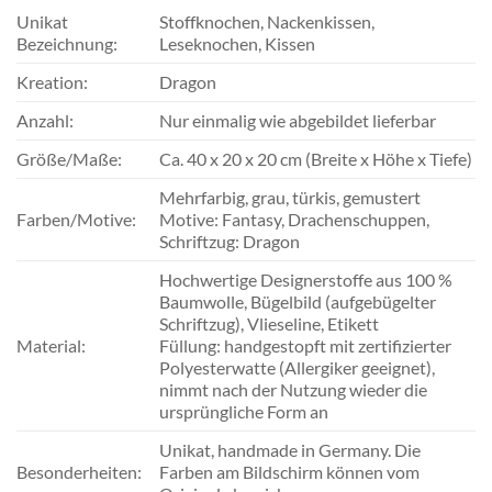
Unikat
Stoffknochen, Nackenkissen,
Bezeichnung:
Leseknochen, Kissen
Kreation:
Dragon
Anzahl:
Nur einmalig wie abgebildet lieferbar
Größe/Maße:
Ca. 40 x 20 x 20 cm (Breite x Höhe x Tiefe)
Mehrfarbig, grau, türkis, gemustert
Farben/Motive:
Motive: Fantasy, Drachenschuppen,
Schriftzug: Dragon
Hochwertige Designerstoffe aus 100 %
Baumwolle, Bügelbild (aufgebügelter
Schriftzug), Vlieseline, Etikett
Material:
Füllung: handgestopft mit zertifizierter
Polyesterwatte (Allergiker geeignet),
nimmt nach der Nutzung wieder die
ursprüngliche Form an
Unikat, handmade in Germany. Die
Besonderheiten:
Farben am Bildschirm können vom