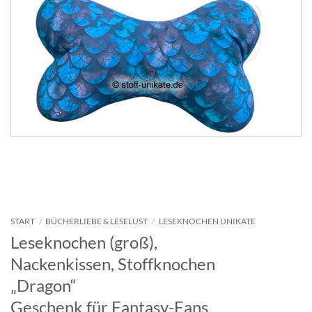
START
/
BÜCHERLIEBE & LESELUST
/
LESEKNOCHEN UNIKATE
Leseknochen (groß),
Nackenkissen, Stoffknochen
„Dragon“
Geschenk für Fantasy-Fans