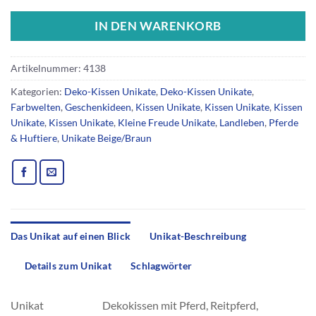
IN DEN WARENKORB
Artikelnummer:
4138
Kategorien:
Deko-Kissen Unikate
,
Deko-Kissen Unikate
,
Farbwelten
,
Geschenkideen
,
Kissen Unikate
,
Kissen Unikate
,
Kissen
Unikate
,
Kissen Unikate
,
Kleine Freude Unikate
,
Landleben
,
Pferde
& Huftiere
,
Unikate Beige/Braun
Das Unikat auf einen Blick
Unikat-Beschreibung
Details zum Unikat
Schlagwörter
Unikat
Dekokissen mit Pferd, Reitpferd,