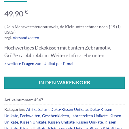
€
49,90
(Kein Mehrwertsteuerausweis, da Kleinunternehmer nach §19 (1)
UStG.)
zzgl.
Versandkosten
Hochwertiges Dekokissen mit buntem Zebramotiv.
Größe ca. 44 x 44 cm. Weitere Infos siehe unten.
> weitere Fragen zum Unikat per E-mail
IN DEN WARENKORB
Artikelnummer:
4547
Kategorien:
Afrika Safari
,
Deko-Kissen Unikate
,
Deko-Kissen
Unikate
,
Farbwelten
,
Geschenkideen
,
Jahreszeiten Unikate
,
Kissen
Unikate
,
Kissen Unikate
,
Kissen Unikate
,
Kissen Unikate
,
Kissen
Unikate
,
Kissen Unikate
,
Kleine Freude Unikate
,
Pferde & Huftiere
,