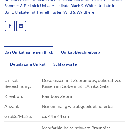
Sommer & Picknick Unikate
,
Unikate Black & White
,
Unikate in
Bunt
,
Unikate mit Tierfellmuster
,
Wild & Waldtiere
Das Unikat auf einen Blick
Unikat-Beschreibung
Details zum Unikat
Schlagwörter
Unikat
Dekokissen mit Zebramotiv, dekoratives
Bezeichnung:
Kissen im Gobelin Stil, Afrika, Safari
Kreation:
Rainbow Zebra
Anzahl:
Nur einmalig wie abgebildet lieferbar
Größe/Maße:
ca. 44 x 44 cm
Mehrfarbig, beige, schwarz, Brauntöne,