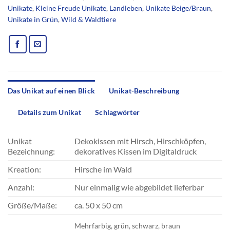
Unikate
,
Kleine Freude Unikate
,
Landleben
,
Unikate Beige/Braun
,
Unikate in Grün
,
Wild & Waldtiere
Das Unikat auf einen Blick
Unikat-Beschreibung
Details zum Unikat
Schlagwörter
Unikat
Dekokissen mit Hirsch, Hirschköpfen,
Bezeichnung:
dekoratives Kissen im Digitaldruck
Kreation:
Hirsche im Wald
Anzahl:
Nur einmalig wie abgebildet lieferbar
Größe/Maße:
ca. 50 x 50 cm
Mehrfarbig, grün, schwarz, braun