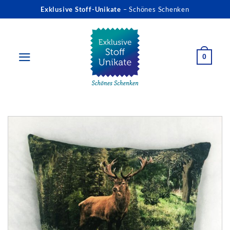
Zum
Exklusive Stoff-Unikate
– Schönes Schenken
Inhalt
springen
0