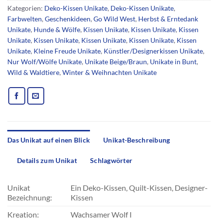
Kategorien:
Deko-Kissen Unikate
,
Deko-Kissen Unikate
,
Farbwelten
,
Geschenkideen
,
Go Wild West
,
Herbst & Erntedank
Unikate
,
Hunde & Wölfe
,
Kissen Unikate
,
Kissen Unikate
,
Kissen
Unikate
,
Kissen Unikate
,
Kissen Unikate
,
Kissen Unikate
,
Kissen
Unikate
,
Kleine Freude Unikate
,
Künstler/Designerkissen Unikate
,
Nur Wolf/Wölfe Unikate
,
Unikate Beige/Braun
,
Unikate in Bunt
,
Wild & Waldtiere
,
Winter & Weihnachten Unikate
Das Unikat auf einen Blick
Unikat-Beschreibung
Details zum Unikat
Schlagwörter
Unikat
Ein Deko-Kissen, Quilt-Kissen, Designer-
Bezeichnung:
Kissen
Kreation:
Wachsamer Wolf I