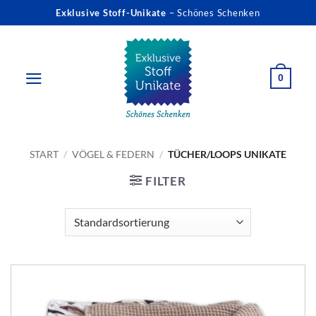
Zum
Exklusive Stoff-Unikate
– Schönes Schenken
Inhalt
springen
0
START
/
VÖGEL & FEDERN
/
TÜCHER/LOOPS UNIKATE
FILTER