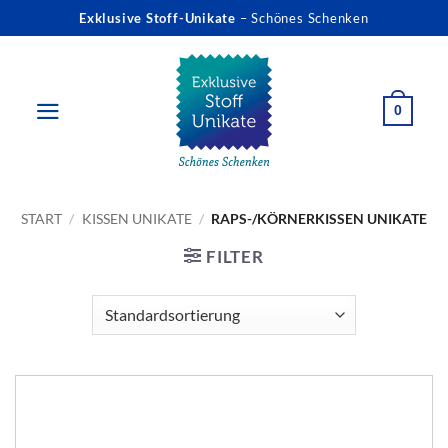
Zum
Exklusive Stoff-Unikate
– Schönes Schenken
Inhalt
springen
0
START
/
KISSEN UNIKATE
/
RAPS-/KÖRNERKISSEN UNIKATE
FILTER