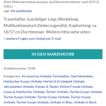
(Kein Mehrwertsteuerausweis, da Kleinunternehmer nach §19 (1)
UStG.)
zzgl.
Versandkosten
Traumhafter, kuscheliger Loop, Wendeloop,
Multifunktionstuch (hinten zugenäht). Kopfumfang: ca.
56/57 cm Durchmesser. Weitere Infos siehe unten.
> weitere Fragen zum Unikat per E-mail
IN DEN WARENKORB
Artikelnummer:
2596
Kategorien:
Accessoires Unikate
,
Farbwelten
,
Geschenkideen
,
Halstücher/Loops Unikate
,
Herbst & Erntedank Unikate
,
Jahreszeiten Unikate
,
Katzen & Tatzen
,
Kleine Freude Unikate
,
Loops & Halstücher Unikate
,
Tücher Unikate
,
Tücher/Loops Unikate
,
Tücher/Loops Unikate
,
Tücher/Loops Unikate
,
Tücher/Loops
Unikate
,
Tücher/Loops Unikate
,
Unikate in Blau
,
Unikate in Bunt
,