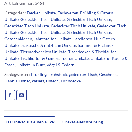
Artikelnummer:
3464
Kategorien:
Decken Unikate
,
Farbwelten
,
Frühling & Ostern
Unikate
,
Gedeckter Tisch Unikate
,
Gedeckter Tisch Unikate
,
Gedeckter Tisch Unikate
,
Gedeckter Tisch Unikate
,
Gedeckter Tisch
Unikate
,
Gedeckter Tisch Unikate
,
Gedeckter Tisch Unikate
,
Geschenkideen
,
Jahreszeiten Unikate
,
Landleben
,
Nur Ostern
Unikate
,
praktische & nützliche Unikate
,
Sommer & Picknick
Unikate
,
Tiermotivdecken Unikate
,
Tischdecken & Tischläufer
Unikate
,
Tischkultur & Genuss
,
Tücher Unikate
,
Unikate für Küche &
Essen
,
Unikate in Bunt
,
Vögel & Federn
Schlagwörter:
Frühling
,
Frühstück
,
gedeckter Tisch
,
Geschenk
,
Hahn
,
Hühner
,
kariert
,
Ostern
,
Tischdecke
Das Unikat auf einen Blick
Unikat-Beschreibung