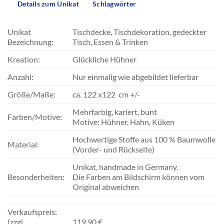
Details zum Unikat
Schlagwörter
Unikat
Tischdecke, Tischdekoration, gedeckter
Bezeichnung:
Tisch, Essen & Trinken
Kreation:
Glückliche Hühner
Anzahl:
Nur einmalig wie abgebildet lieferbar
Größe/Maße:
ca. 122 x122 cm +/-
Mehrfarbig, kariert, bunt
Farben/Motive:
Motive: Hühner, Hahn, Küken
Hochwertige Stoffe aus 100 % Baumwolle
Material:
(Vorder- und Rückseite)
Unikat, handmade in Germany.
Besonderheiten:
Die Farben am Bildschirm können vom
Original abweichen
Verkaufspreis:
(zzgl.
119,90 €