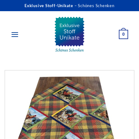
Zum
Exklusive Stoff-Unikate
– Schönes Schenken
Inhalt
springen
0