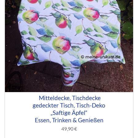
Mitteldecke, Tischdecke
gedeckter Tisch, Tisch-Deko
„Saftige Äpfel“
Essen, Trinken & Genießen
49,90
€