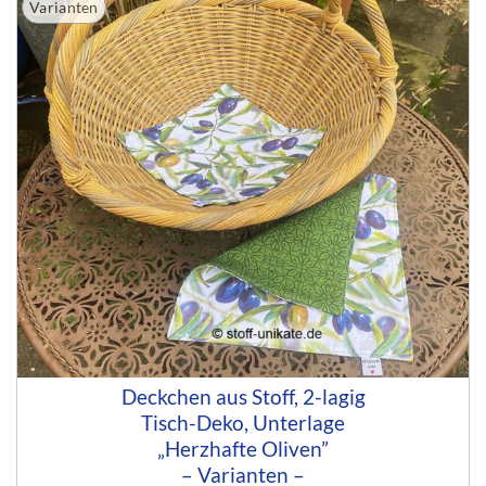
Varianten
Deckchen aus Stoff, 2-lagig
Tisch-Deko, Unterlage
„Herzhafte Oliven”
– Varianten –