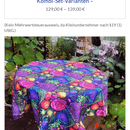
Kombi-Set-Varianten –
129,00
€
–
139,00
€
(Kein Mehrwertsteuerausweis, da Kleinunternehmer nach §19 (1)
UStG.)