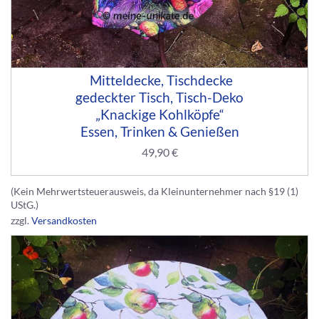
Mitteldecke, Tischdecke
gedeckter Tisch, Tisch-Deko
„Knackige Kohlköpfe“
Essen, Trinken & Genießen
49,90
€
(Kein Mehrwertsteuerausweis, da Kleinunternehmer nach §19 (1)
UStG.)
zzgl.
Versandkosten