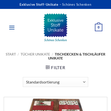
Zum
Exklusive Stoff-Unikate
– Schönes Schenken
Inhalt
springen
0
START
/
TÜCHER UNIKATE
/
TISCHDECKEN & TISCHLÄUFER
UNIKATE
FILTER